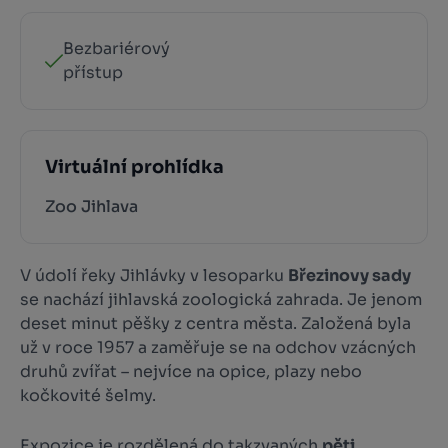
Bezbariérový
přístup
Virtuální prohlídka
Zoo Jihlava
V údolí řeky Jihlávky v lesoparku
Březinovy sady
se nachází jihlavská zoologická zahrada. Je jenom
deset minut pěšky z centra města. Založená byla
už v roce 1957 a zaměřuje se na odchov vzácných
druhů zvířat – nejvíce na opice, plazy nebo
kočkovité šelmy.
Expozice je rozdělená do takzvaných
pěti