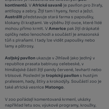
kontinentů
. V
Africké savaně
je pavilon pro žirafy,
antilopy a zebry. Žijí tam i hyeny, fenci a ježci.
Austrálii
představuje stará farma s papoušky,
klokany či krajtami. Ve výběhu žijí ovce, které lidé
mohou přímo krmit. V
Americe
pak žijí drápkaté
opičky nebo lenochodi a součástí je amazonská
tůň s piraňami. I tady lze vidět papoušky nebo
lamy a pštrosy.
Asijský pavilon
ukazuje v Jihlavě jako jediný v
republice prasata babirusy celebeské, v
himálajské části žijí pandy červené, levharti nebo
irbisové. Poslední je
tropický pavilon
s hustým
pralesem, hady, štíry a krokodýly. Součástí zoo je
také africká vesnice
Matongo
.
V zoo pořádají komentovaná krmení, ukázky
například letu sov, výukové programy, kroužky,