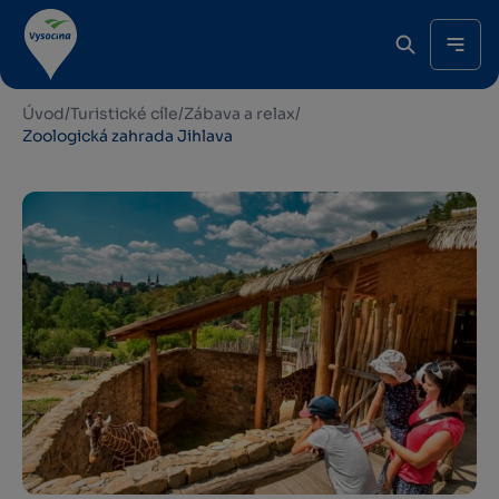
Úvod
/
Turistické cíle
/
Zábava a relax
/
Zoologická zahrada Jihlava