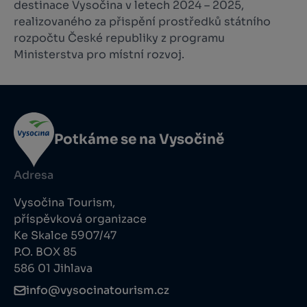
destinace Vysočina v letech 2024 – 2025,
realizovaného za přispění prostředků státního
rozpočtu České republiky z programu
Ministerstva pro místní rozvoj.
Potkáme se na Vysočině
Adresa
Vysočina Tourism,
příspěvková organizace
Ke Skalce 5907/47
P.O. BOX 85
586 01 Jihlava
info@vysocinatourism.cz