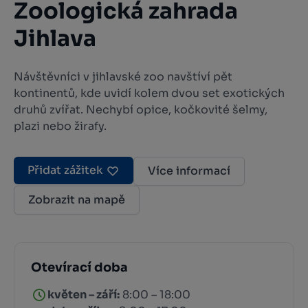
Zoologická zahrada
Jihlava
Návštěvníci v jihlavské zoo navštíví pět
kontinentů, kde uvidí kolem dvou set exotických
druhů zvířat. Nechybí opice, kočkovité šelmy,
plazi nebo žirafy.
Přidat zážitek
Více informací
Zobrazit na mapě
Otevírací doba
květen – září:
8:00 – 18:00