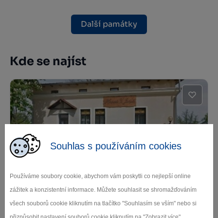
Další památky
Kde se najíst
Souhlas s používáním cookies
Hospoda U Jakuba
Používáme soubory cookie, abychom vám poskytli co nejlepší online
zážitek a konzistentní informace. Můžete souhlasit se shromažďováním
Jihlava
všech souborů cookie kliknutím na tlačítko "Souhlasím se vším" nebo si
přizpůsobit nastavení souborů cookie kliknutím na "Zobrazit více".