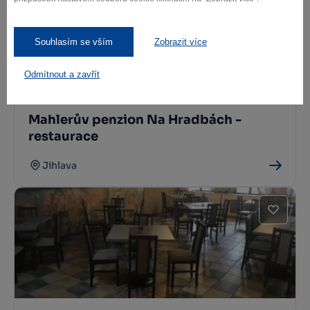
Souhlasím se vším
Zobrazit více
Odmítnout a zavřít
Mahlerův penzion Na Hradbách -
restaurace
Jihlava