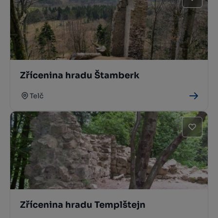
Zřícenina hradu Štamberk
Telč
Zřícenina hradu Templštejn