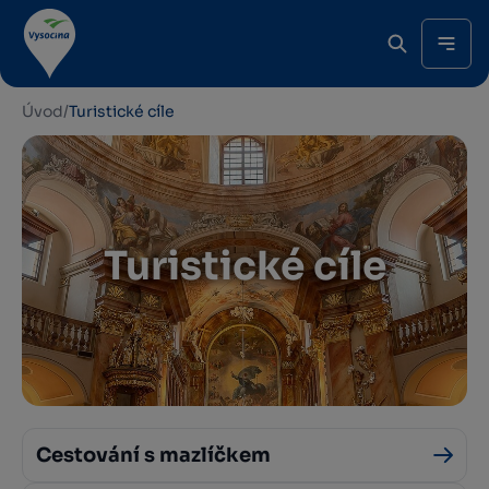
Úvod
/
Turistické cíle
Turistické cíle
Cestování s mazlíčkem