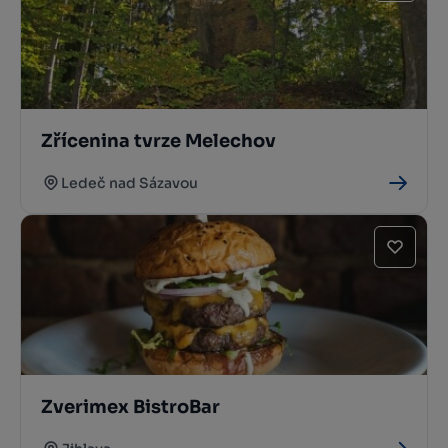
Zřícenina tvrze Melechov
Ledeč nad Sázavou
Zverimex BistroBar