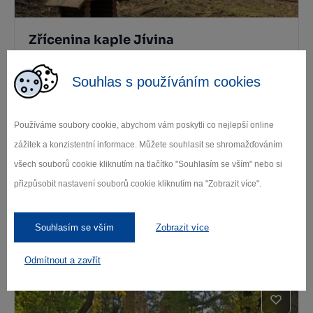
Zřícenina kaple Jívina
Dolní Rožínka
Souhlas s používáním cookies
Používáme soubory cookie, abychom vám poskytli co nejlepší online
zážitek a konzistentní informace. Můžete souhlasit se shromažďováním
všech souborů cookie kliknutím na tlačítko "Souhlasím se vším" nebo si
přizpůsobit nastavení souborů cookie kliknutím na "Zobrazit více".
Zřícenina Tasovský hrádek
Souhlasím se vším
Zobrazit více
Tasov
Odmítnout a zavřít