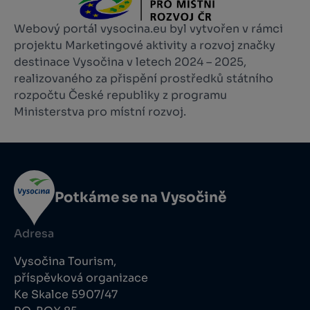
Webový portál vysocina.eu byl vytvořen v rámci
projektu Marketingové aktivity a rozvoj značky
destinace Vysočina v letech 2024 – 2025,
realizovaného za přispění prostředků státního
rozpočtu České republiky z programu
Ministerstva pro místní rozvoj.
Potkáme se na Vysočině
Adresa
Vysočina Tourism,
příspěvková organizace
Ke Skalce 5907/47