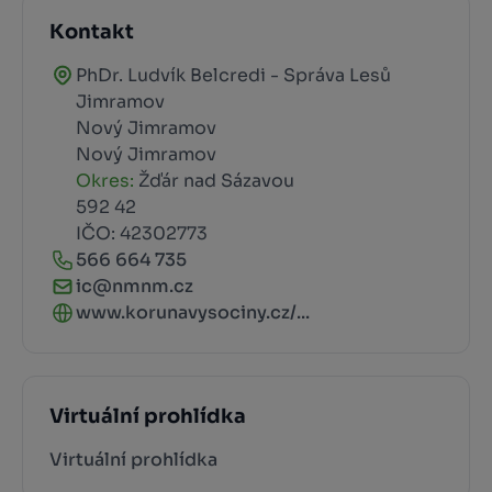
Kontakt
PhDr. Ludvík Belcredi - Správa Lesů
Jimramov
Nový Jimramov
Nový Jimramov
Okres:
Žďár nad Sázavou
592 42
IČO: 42302773
566 664 735
ic@nmnm.cz
www.korunavysociny.cz/...
Virtuální prohlídka
Virtuální prohlídka