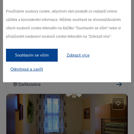
Líšná
Používáme soubory cookie, abychom vám poskytli co nejlepší online
zážitek a konzistentní informace. Můžete souhlasit se shromažďováním
všech souborů cookie kliknutím na tlačítko "Souhlasím se vším" nebo si
přizpůsobit nastavení souborů cookie kliknutím na "Zobrazit více".
Souhlasím se vším
Zobrazit více
Odmítnout a zavřít
Penzion a restaurace Selský dvůr
Daňkovice