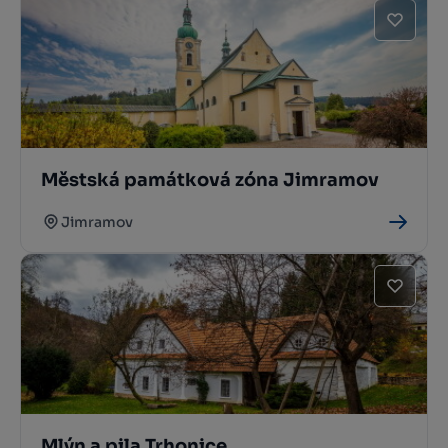
Městská památková zóna Jimramov
Jimramov
Mlýn a pila Trhonice