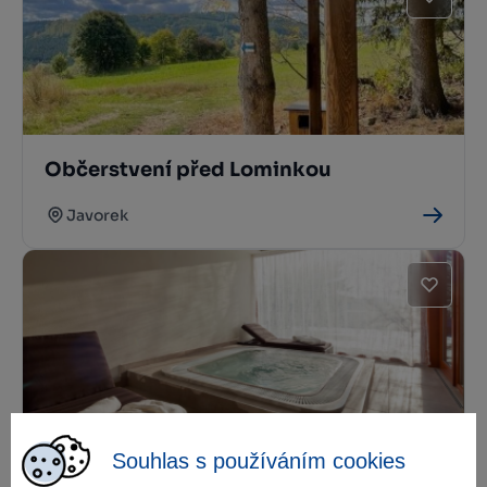
Občerstvení před Lominkou
Javorek
Hotel Líšenský Dvůr
Souhlas s používáním cookies