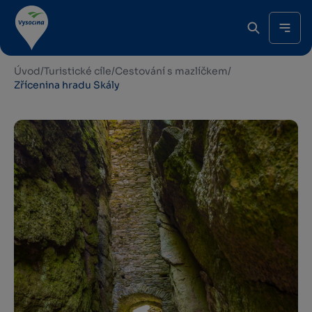
Úvod
/
Turistické cíle
/
Cestování s mazlíčkem
/
Zřícenina hradu Skály