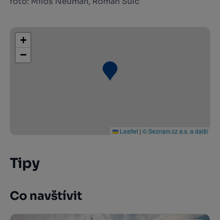
foto: Miloš Neuman, Roman Šulc
+
−
Leaflet
|
© Seznam.cz a.s. a další
Tipy
Co navštívit