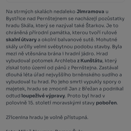
Na strmých skalách nedaleko
Jimramova
u
Bystřice nad Pernštejnem se nacházejí pozůstatky
hradu Skála, který se nazýval také Štarkov. Je to
chráněná přírodní památka, kterou tvoří rulové
skalní útvary
a okolní balvanové sutě. Mohutné
skály určily velmi svébytnou podobu stavby. Byla
mezi ně vtěsnána brána i hradní jádro. Hrad
vybudoval potomek Archleba
z Kunštátu
, který
získal toto území od pánů z Pernštejna. Zastával
dlouhá léta úřad nejvyššího brněnského sudího a
vybudoval tu hrad. Po jeho smrti vypukly spory o
majetek, hradu se zmocnil Jan z Břežan a podnikal
odtud
loupeživé výpravy
. Proto byl hrad v
polovině 15. století moravskými stavy
pobořen
.
Zřícenina hradu je volně přístupná.