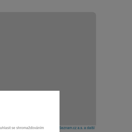
Leaflet
|
© Seznam.cz a.s. a další
souhlasit se shromažďováním