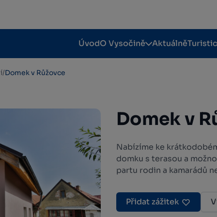
Úvod
O Vysočině
Aktuálně
Turisti
í
/
Domek v Růžovce
Domek v R
Nabízíme ke krátkodobé
domku s terasou a možnost
partu rodin a kamarádů ne
Přidat zážitek
V