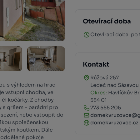
Otevírací doba
Otevírací doba: po
Kontakt
Růžová 257
ou s výhledem na hrad
Ledeč nad Sázavou
je vstupní chodba, ve
Okres:
Havlíčkův B
a či kočárky. Z chodby
584 01
 s grilem – parádní pro
773 555 205
sezení, nebo vstoupit do
domekvruzovce@g
elkou společenskou
domekvruzovce.cz
dětským koutkem. Dále
 oddělené pokoje