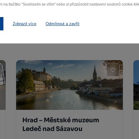
m na tlačítko "Souhlasím se vším" nebo si přizpůsobit nastavení souborů cookie klik
Zobrazit více
Odmítnout a zavřít
Hrad – Městské muzeum
Ledeč nad Sázavou