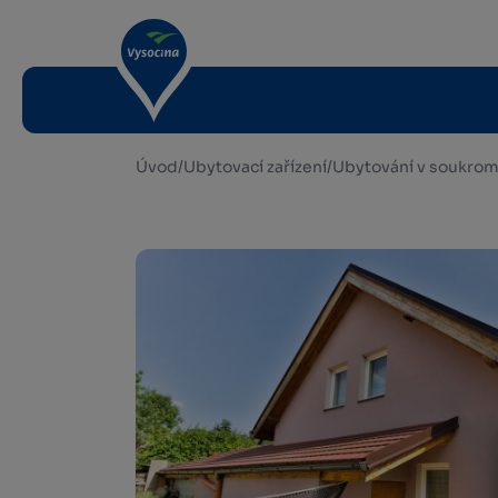
Úvod
/
Ubytovací zařízení
/
Ubytování v soukrom