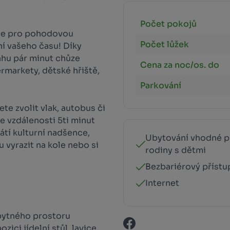
Počet pokojů
vše pro pohodovou
Počet lůžek
ní vašeho času! Díky
hu pár minut chůze
Cena za noc/os. do
rmarkety, dětské hřiště,
Parkování
te zvolit vlak, autobus či
e vzdálenosti 5ti minut
tí kulturní nadšence,
Ubytování vhodné p
u vyrazit na kole nebo si
rodiny s dětmi
Bezbariérový přístu
Internet
bytného prostoru
zici jídelní stůl, lavice,