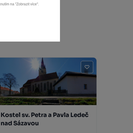
nutím na "Zobrazit více".
Kostel sv. Petra a Pavla Ledeč
nad Sázavou