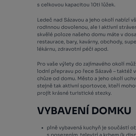
s celkovou kapacitou 10ti lůžek.
Ledeč nad Sázavou a jeho okolí nabízí 
rodinnou dovolenou, ale i aktivní stráve
skvělé poloze našeho domu máte v dosa
restaurace, bary, kavárny, obchody, supe
lékárnu, zdravotní péči apod.
Pro vaše výlety do zajímavého okolí může
lodní přepravu po řece Sázavě – taktéž v
chůze od domu. Město a jeho okolí uchvá
stejně tak aktivní sportovce, kteří moho
projít krásné turistické stezky.
VYBAVENÍ DOMKU
plně vybavená kuchyň je součástí o
s posezením, televizí a krbem (k dispo