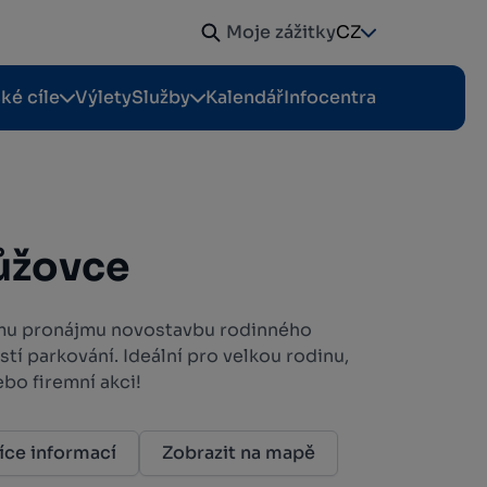
Moje zážitky
CZ
cké cíle
Výlety
Služby
Kalendář
Infocentra
ůžovce
mu pronájmu novostavbu rodinného
í parkování. Ideální pro velkou rodinu,
bo firemní akci!
íce informací
Zobrazit na mapě