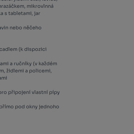
mrazáčkem, mikrovlnná
 s tabletami, jar
ravin nebo něčeho
cadlem (k dispozici
nami a ručníky (v každém
em, židlemi a policemi,
ami
ro připojení vlastní pípy
(přímo pod okny jednoho