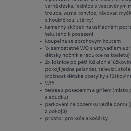
varná deska, lednice s vestavěným 
trouba, varná konvice, kávovar, myčka
s houbičkou, utěrky)
kamenný sklípek na uskladnění pot
tekutého k posezení
koupelna se sprchovým koutem
1x samostatné WC s umyvadlem a zr
dětský nočník a redukce na toaletu)
2x ložnice po pěti lůžkách s lůžkovi
pokoji jedna palanda), televizí, stol
možnost dětské postýlky s lůžkovin
Wifi
terasa s posezením a grilem (místo p
a soudku)
parkování na pozemku vedle domu 
z pokojů)
prostor pro kola a kočárky