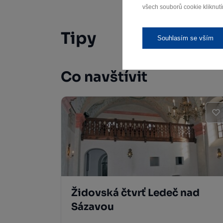
všech souborů cookie kliknutí
Tipy
Souhlasím se vším
Co navštívit
Židovská čtvrť Ledeč nad
Sázavou