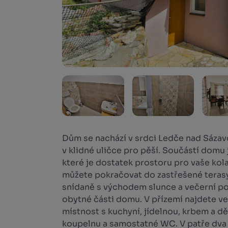
Dům se nachází v srdci Ledče nad Sázav
v klidné uličce pro pěší. Součástí domu 
které je dostatek prostoru pro vaše kol
můžete pokračovat do zastřešené terasy
snídaně s východem slunce a večerní po
obytné části domu. V přízemí najdete v
místnost s kuchyní, jídelnou, krbem a 
koupelnu a samostatné WC. V patře dva