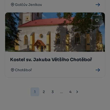
Golčův Jeníkov
Kostel sv. Jakuba Většího Chotěboř
Chotěboř
1
2
3
...
4