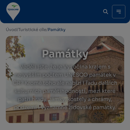
Úvod
/
Turistické cíle
/
Památky
Památky
Věděli jste, že je Vysočina krajem s
nejvyšším počtem UNESCO památek v
ČR? Kromě toho ale nabízí i řadu dalších
kulturních pamětihodností, mezi které
patří hrady, zámky, kostely a chrámy,
podzemí i významné židovské památky.