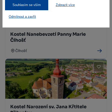
Souhlasím se vším
Zobrazit více
Odmítnout a zavřít
Kostel Nanebevzetí Panny Marie
Číhošť
Číhošť
Kostel Narození sv. Jana Křtitele