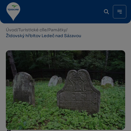
Úvod
/
Turistické cíle
/
Památky
/
Židovský hřbitov Ledeč nad Sázavou