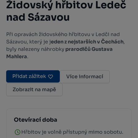
Židovský hřbitov Ledeč
nad Sázavou
Při opravách židovského hřbitovu v Ledči nad
Sázavou, který je j
eden z nejstarších v Čechách
,
byly nalezeny náhrobky
prarodičů Gustava
Mahlera
.
Přidat zážitek
Více informací
Zobrazit na mapě
Otevírací doba
Hřbitov je volně přístupný mimo sobotu.