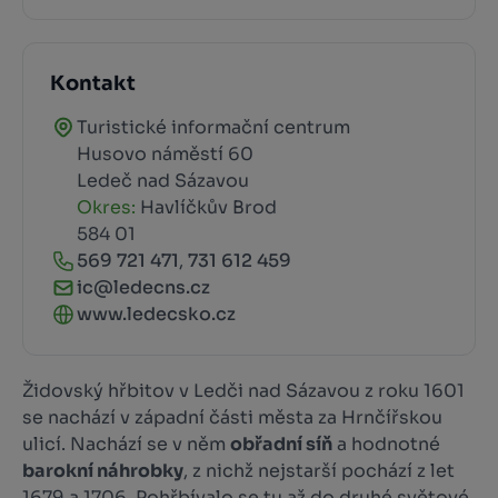
Kontakt
Turistické informační centrum
Husovo náměstí 60
Ledeč nad Sázavou
Okres:
Havlíčkův Brod
584 01
569 721 471
,
731 612 459
ic@ledecns.cz
www.ledecsko.cz
Židovský hřbitov v Ledči nad Sázavou z roku 1601
se nachází v západní části města za Hrnčířskou
ulicí. Nachází se v něm
obřadní síň
a hodnotné
barokní náhrobky
, z nichž nejstarší pochází z let
1679 a 1706. Pohřbívalo se tu až do druhé světové