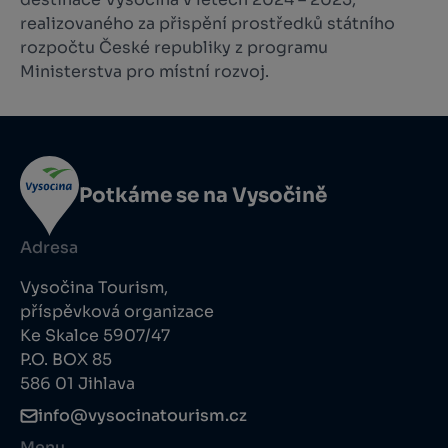
realizovaného za přispění prostředků státního
rozpočtu České republiky z programu
Ministerstva pro místní rozvoj.
Potkáme se na Vysočině
Adresa
Vysočina Tourism,
příspěvková organizace
Ke Skalce 5907/47
P.O. BOX 85
586 01 Jihlava
info@vysocinatourism.cz
Menu