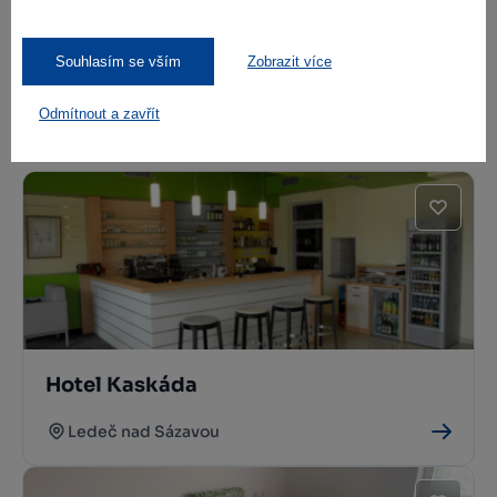
Další stravovací zařízení
Souhlasím se vším
Zobrazit více
Odmítnout a zavřít
Kde se ubytovat
Hotel Kaskáda
Ledeč nad Sázavou