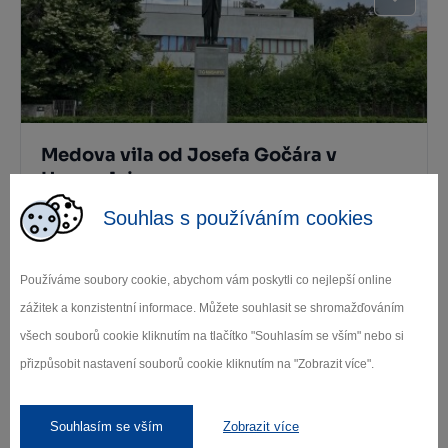
Medova vila od Josefa Gočára v
Humpolci
Souhlas s používáním cookies
Humpolec
Používáme soubory cookie, abychom vám poskytli co nejlepší online
Další památky
zážitek a konzistentní informace. Můžete souhlasit se shromažďováním
všech souborů cookie kliknutím na tlačítko "Souhlasím se vším" nebo si
přizpůsobit nastavení souborů cookie kliknutím na "Zobrazit více".
Kde se najíst
Souhlasím se vším
Zobrazit více