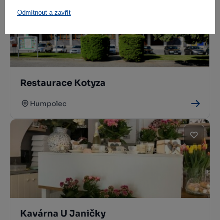
Odmítnout a zavřít
Restaurace Kotyza
Humpolec
Kavárna U Janičky