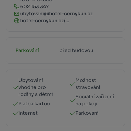
602 153 347
ubytovani@hotel-cernykun.cz
hotel-cernykun.cz/...
Parkování
před budovou
Ubytování
Možnost
vhodné pro
stravování
rodiny s dětmi
Sociální zařízení
Platba kartou
na pokoji
Internet
Parkování