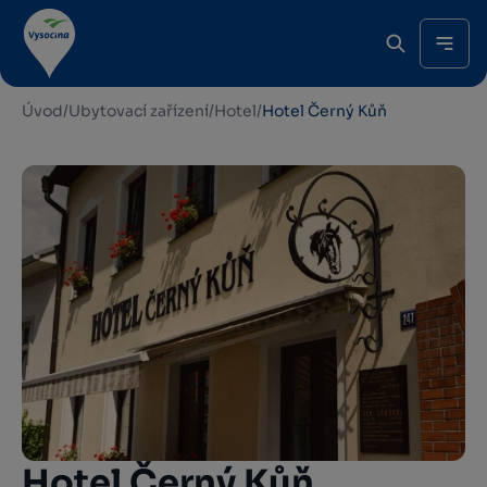
Úvod
/
Ubytovací zařízení
/
Hotel
/
Hotel Černý Kůň
Hotel Černý Kůň