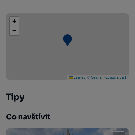
+
−
Leaflet
|
© Seznam.cz a.s. a další
Tipy
Co navštívit