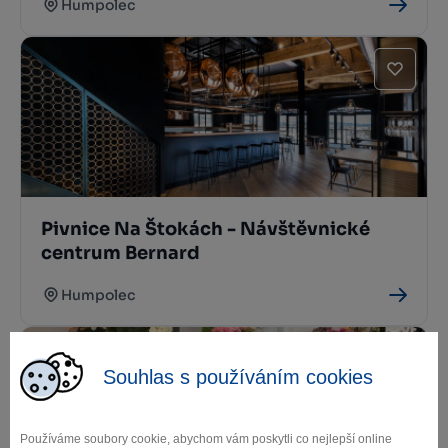
Humpolec
Pivnice Na Štokách - Návštěvnické
centrum Bernard
Humpolec
Souhlas s používáním cookies
Používáme soubory cookie, abychom vám poskytli co nejlepší online