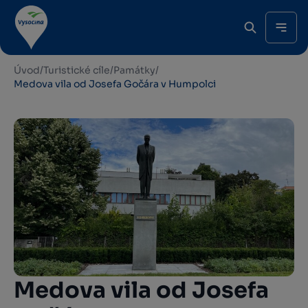
Úvod
/
Turistické cíle
/
Památky
/
Medova vila od Josefa Gočára v Humpolci
Medova vila od Josefa