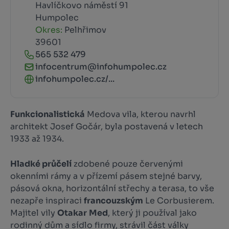
Havlíčkovo náměstí 91
Humpolec
Okres:
Pelhřimov
39601
565 532 479
infocentrum@infohumpolec.cz
infohumpolec.cz/...
Funkcionalistická
Medova vila, kterou navrhl
architekt Josef Gočár, byla postavená v letech
1933 až 1934.
Hladké průčelí
zdobené pouze červenými
okenními rámy a v přízemí pásem stejné barvy,
pásová okna, horizontální střechy a terasa, to vše
nezapře inspiraci
francouzským
Le Corbusierem.
Majitel vily
Otakar
Med
, který ji používal jako
rodinný dům a sídlo firmy, strávil část války