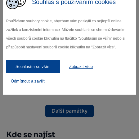
Souhlas s používáním cookies
Používáme soubory cookie, abychom vám poskytli co nejlepší online
zážitek a konzistentní informace. Můžete souhlasit se shromažďováním
všech souborů cookie kliknutím na tlačítko "Souhlasím se vším" nebo si
přizpůsobit nastavení souborů cookie kliknutím na "Zobrazit více".
Poutní kostel sv. Jana Nepomuckého
Souhlasím se vším
Zobrazit více
na Zelené hoře (UNESCO)
Odmítnout a zavřít
Žďár nad Sázavou
Další památky
Kde se najíst