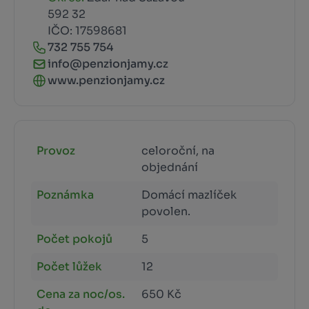
592 32
IČO: 17598681
732 755 754
info@penzionjamy.cz
www.penzionjamy.cz
Provoz
celoroční, na
objednání
Poznámka
Domácí mazlíček
povolen.
Počet pokojů
5
Počet lůžek
12
Cena za noc/os.
650 Kč