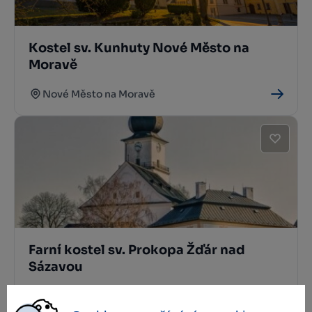
Kostel sv. Kunhuty Nové Město na
Moravě
Nové Město na Moravě
Farní kostel sv. Prokopa Žďár nad
Sázavou
Žďár nad Sázavou