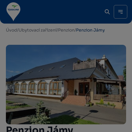
Úvod
/
Ubytovací zařízení
/
Penzion
/
Penzion Jámy
Penzion Jámy