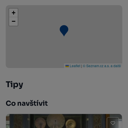
+
−
Leaflet
|
© Seznam.cz a.s. a další
Tipy
Co navštívit