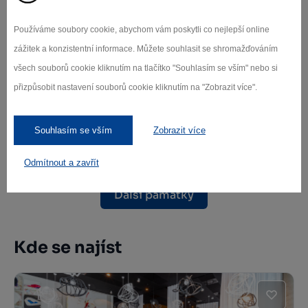
Používáme soubory cookie, abychom vám poskytli co nejlepší online
zážitek a konzistentní informace. Můžete souhlasit se shromažďováním
všech souborů cookie kliknutím na tlačítko "Souhlasím se vším" nebo si
přizpůsobit nastavení souborů cookie kliknutím na "Zobrazit více".
Toleranční kostel Humpolec
Souhlasím se vším
Zobrazit více
Humpolec
Odmítnout a zavřít
Další památky
Kde se najíst