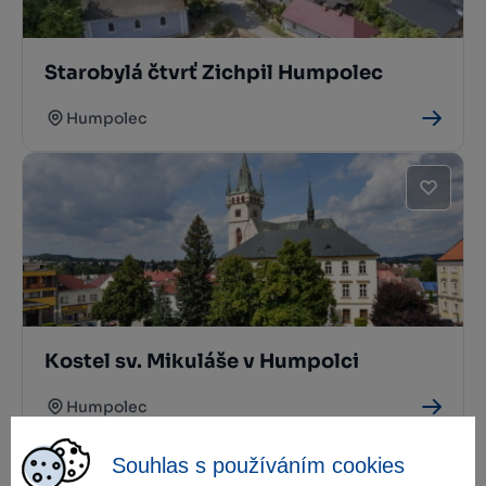
Starobylá čtvrť Zichpil Humpolec
Humpolec
Kostel sv. Mikuláše v Humpolci
Humpolec
Souhlas s používáním cookies