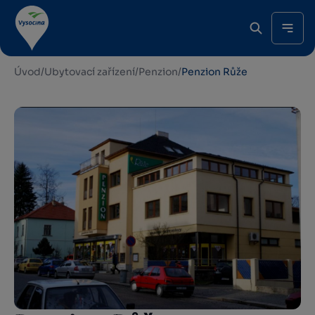
Úvod
/
Ubytovací zařízení
/
Penzion
/
Penzion Růže