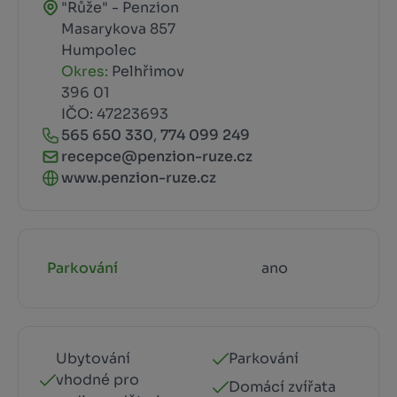
"Růže" - Penzion
Masarykova 857
Humpolec
Okres:
Pelhřimov
396 01
IČO: 47223693
565 650 330
,
774 099 249
recepce@penzion-ruze.cz
www.penzion-ruze.cz
Parkování
ano
Ubytování
Parkování
vhodné pro
Domácí zvířata