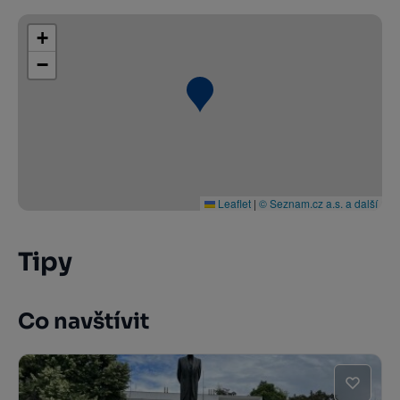
+
−
Leaflet
|
© Seznam.cz a.s. a další
Tipy
Co navštívit