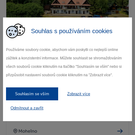
Souhlas s používáním cookies
Rekreační zařízení u Beránka
Používáme soubory cookie, abychom vám poskytli co nejlepší online
Želiv
zážitek a konzistentní informace. Můžete souhlasit se shromažďováním
všech souborů cookie kliknutím na tlačítko "Souhlasím se vším" nebo si
přizpůsobit nastavení souborů cookie kliknutím na "Zobrazit více".
Souhlasím se vším
Zobrazit více
Odmítnout a zavřít
Rekreační středisko Fiola
Mohelno