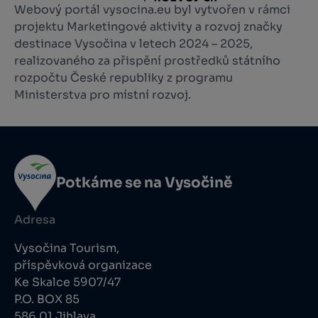
Webový portál vysocina.eu byl vytvořen v rámci
projektu Marketingové aktivity a rozvoj značky
destinace Vysočina v letech 2024 – 2025,
realizovaného za přispění prostředků státního
rozpočtu České republiky z programu
Ministerstva pro místní rozvoj.
Potkáme se na Vysočině
Adresa
Vysočina Tourism,
příspěvková organizace
Ke Skalce 5907/47
P.O. BOX 85
586 01 Jihlava