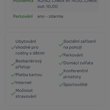
Poznámka
AJ/NJ, Check in: 14.00, Check
out: 10.00
Parkování
ano - zdarma
Ubytování
Sociální zařízení
vhodné pro
na pokoji
rodiny s dětmi
Parkování
Bezbariérový
Domácí zvířata
přístup
Konferenční
Platba kartou
prostory
Internet
Sportoviště
Možnost
stravování