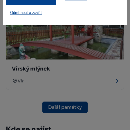
Bystřice nad Pernštejnem
Odmítnout a zavřít
Vírský mlýnek
Vír
Další památky
Kde se najíst