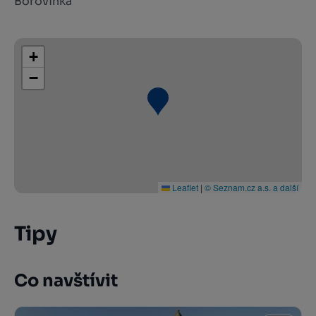
Borovinka
+
−
Leaflet
|
© Seznam.cz a.s. a další
Tipy
Co navštívit