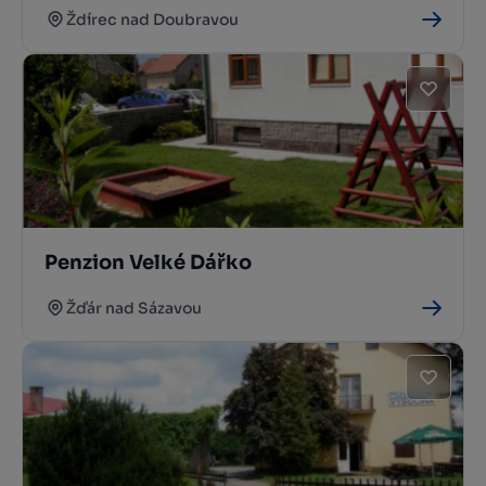
Ždírec nad Doubravou
Penzion Velké Dářko
Žďár nad Sázavou