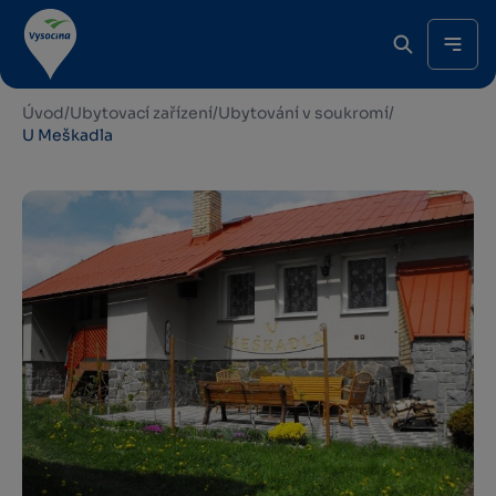
Úvod
/
Ubytovací zařízení
/
Ubytování v soukromí
/
U Meškadla