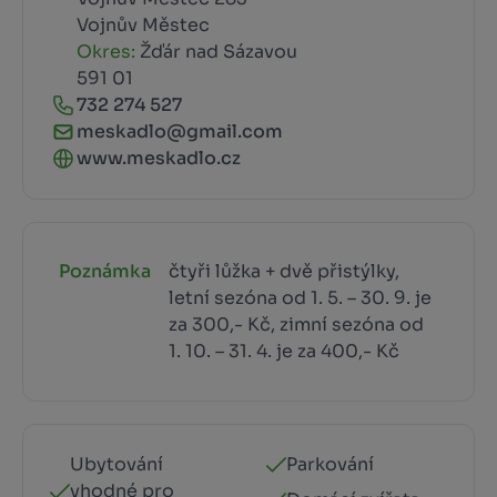
Vojnův Městec
Okres:
Žďár nad Sázavou
591 01
732 274 527
meskadlo@gmail.com
www.meskadlo.cz
Poznámka
čtyři lůžka + dvě přistýlky,
letní sezóna od 1. 5. – 30. 9. je
za 300,- Kč, zimní sezóna od
1. 10. – 31. 4. je za 400,- Kč
Ubytování
Parkování
vhodné pro