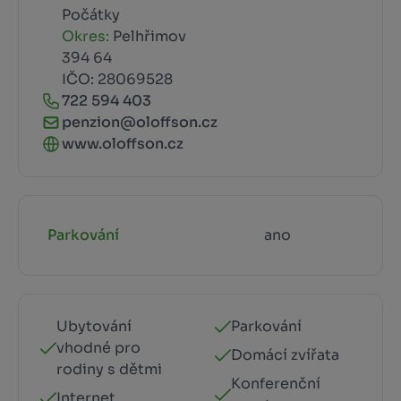
Počátky
Okres:
Pelhřimov
394 64
IČO: 28069528
722 594 403
penzion@oloffson.cz
www.oloffson.cz
Parkování
ano
Ubytování
Parkování
vhodné pro
Domácí zvířata
rodiny s dětmi
Konferenční
Internet