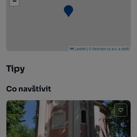
−
Leaflet
|
© Seznam.cz a.s. a další
Tipy
Co navštívit