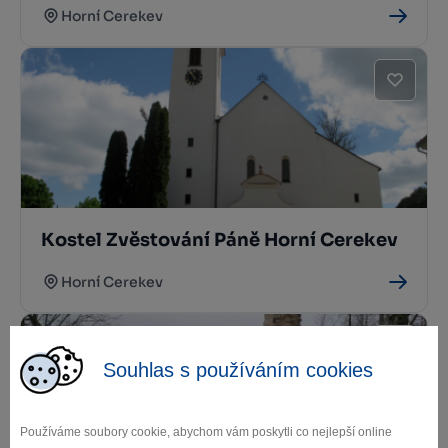
Horní Cerekev
Kostel Zvěstování Páně Horní Cerekev
Horní Cerekev
Souhlas s používáním cookies
Používáme soubory cookie, abychom vám poskytli co nejlepší online