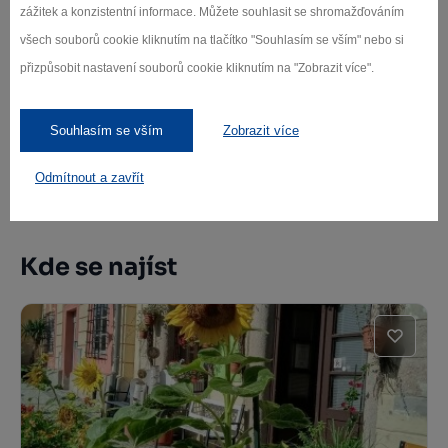
zážitek a konzistentní informace. Můžete souhlasit se shromažďováním
všech souborů cookie kliknutím na tlačítko "Souhlasím se vším" nebo si
Zřícenina hradu Štamberk
přizpůsobit nastavení souborů cookie kliknutím na "Zobrazit více".
Telč
Souhlasím se vším
Zobrazit více
Odmítnout a zavřít
Další památky
Kde se najíst