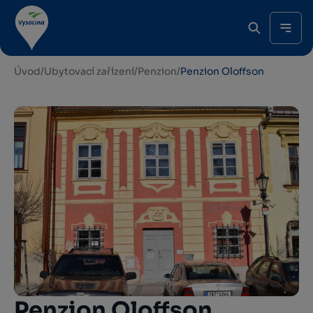
Úvod
/
Ubytovací zařízení
/
Penzion
/
Penzion Oloffson
Penzion Oloffson