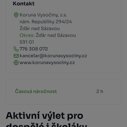
Kontakt
Koruna Vysočiny, z.s.
nám. Republiky 294/24
Žďár nad Sázavou
Okres:
Žďár nad Sázavou
591 01
776 308 072
kancelar@korunavysociny.cz
www.korunavysociny.cz
Časová náročnost
2 h
Aktivní výlet pro