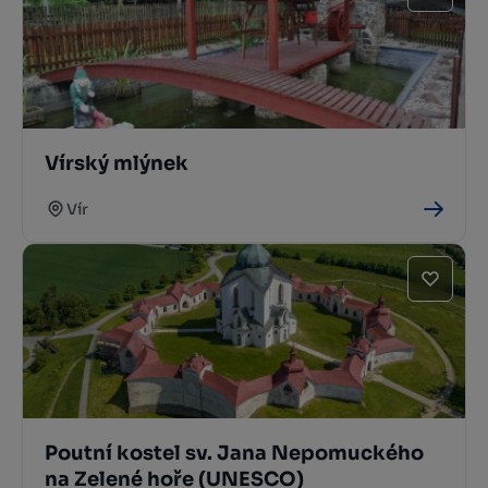
Vírský mlýnek
Vír
Poutní kostel sv. Jana Nepomuckého
na Zelené hoře (UNESCO)