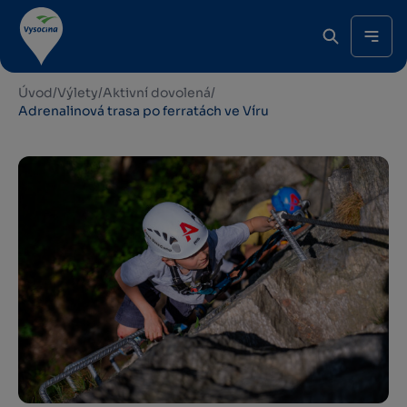
Úvod
/
Výlety
/
Aktivní dovolená
/
Adrenalinová trasa po ferratách ve Víru