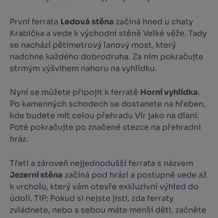
První ferrata
Ledová stěna
začíná hned u chaty
Krabička a vede k východní stěně Velké věže. Tady
se nachází pětimetrový lanový most, který
nadchne každého dobrodruha. Za ním pokračujte
strmým výšvihem nahoru na vyhlídku.
Nyní se můžete připojit k ferratě
Horní vyhlídka
.
Po kamenných schodech se dostanete na hřeben,
kde budete mít celou přehradu Vír jako na dlani.
Poté pokračujte po značené stezce na přehradní
hráz.
Třetí a zároveň nejjednodušší ferrata s názvem
Jezerní stěna
začíná pod hrází a postupně vede až
k vrcholu, který vám otevře exkluzivní výhled do
údolí. TIP: Pokud si nejste jisti, zda ferraty
zvládnete, nebo s sebou máte menší děti, začněte