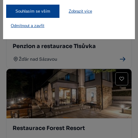
Souhlasím se vším
Zobrazit více
Odmítnout a zavřít
Penzion a restaurace Tisůvka
Žďár nad Sázavou
Restaurace Forest Resort