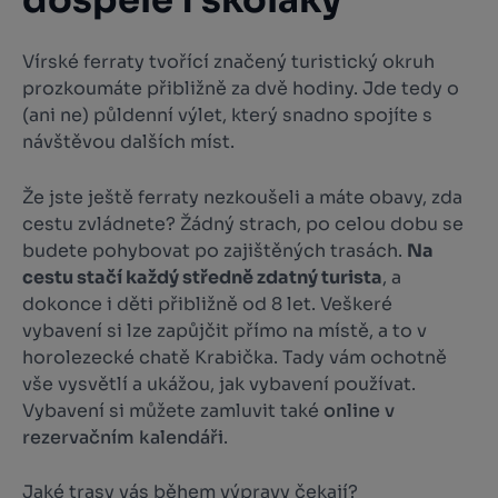
dospělé i školáky
Vírské ferraty tvořící značený turistický okruh
prozkoumáte přibližně za dvě hodiny. Jde tedy o
(ani ne) půldenní výlet, který snadno spojíte s
návštěvou dalších míst.
Že jste ještě ferraty nezkoušeli a máte obavy, zda
cestu zvládnete? Žádný strach, po celou dobu se
budete pohybovat po zajištěných trasách.
Na
cestu stačí každý středně zdatný turista
, a
dokonce i děti přibližně od 8 let. Veškeré
vybavení si lze zapůjčit přímo na místě, a to v
horolezecké chatě Krabička. Tady vám ochotně
vše vysvětlí a ukážou, jak vybavení používat.
Vybavení si můžete zamluvit také
online v
rezervačním kalendáři
.
Jaké trasy vás během výpravy čekají?