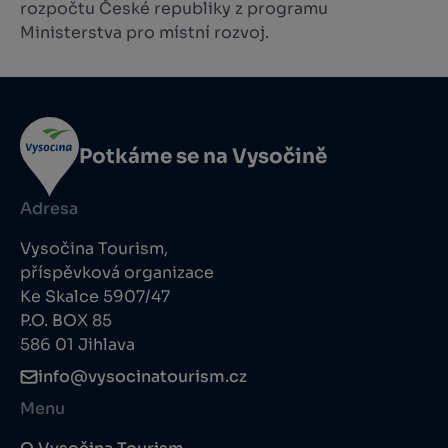
rozpočtu České republiky z programu
Ministerstva pro místní rozvoj.
Potkáme se na Vysočině
Adresa
Vysočina Tourism,
příspěvková organizace
Ke Skalce 5907/47
P.O. BOX 85
586 01 Jihlava
info@vysocinatourism.cz
Menu