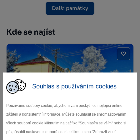
Další památky
Kde se najíst
Souhlas s používáním cookies
Hotel restaurace U Šimáka
Používáme soubory cookie, abychom vám poskytli co nejlepší online
zážitek a konzistentní informace. Můžete souhlasit se shromažďováním
Žďár nad Sázavou
všech souborů cookie kliknutím na tlačítko "Souhlasím se vším" nebo si
přizpůsobit nastavení souborů cookie kliknutím na "Zobrazit více".