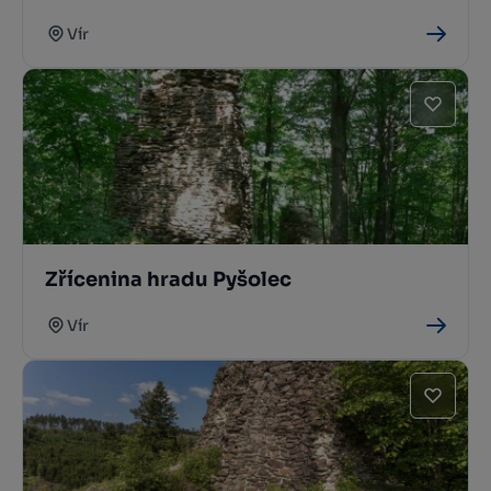
Vír
Zřícenina hradu Pyšolec
Vír