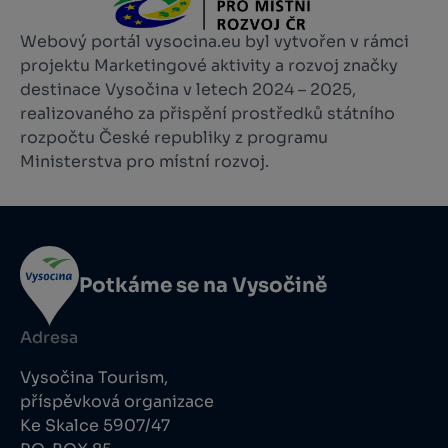
Webový portál vysocina.eu byl vytvořen v rámci
projektu Marketingové aktivity a rozvoj značky
destinace Vysočina v letech 2024 – 2025,
realizovaného za přispění prostředků státního
rozpočtu České republiky z programu
Ministerstva pro místní rozvoj.
Potkáme se na Vysočině
Adresa
Vysočina Tourism,
příspěvková organizace
Ke Skalce 5907/47