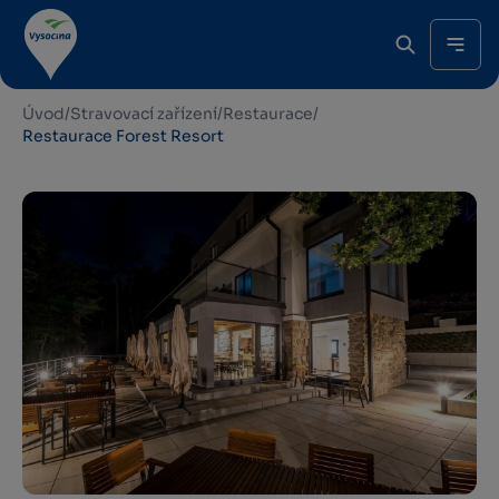
Úvod
/
Stravovací zařízení
/
Restaurace
/
Restaurace Forest Resort