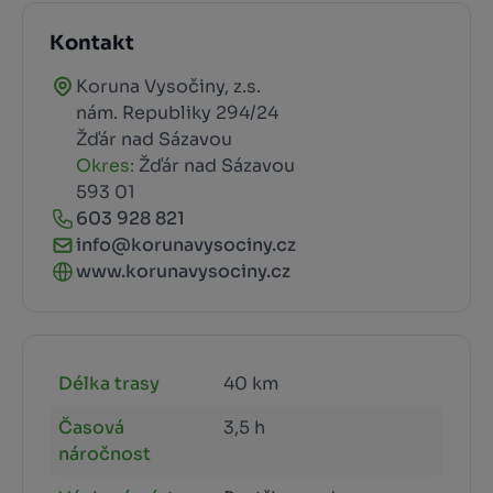
Kontakt
Koruna Vysočiny, z.s.
nám. Republiky 294/24
Žďár nad Sázavou
Okres:
Žďár nad Sázavou
593 01
603 928 821
info@korunavysociny.cz
www.korunavysociny.cz
Délka trasy
40 km
Časová
3,5 h
náročnost