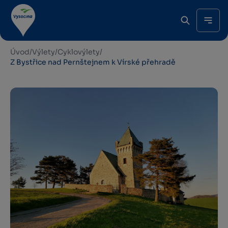
Úvod
/
Výlety
/
Cyklovýlety
/
Z Bystřice nad Pernštejnem k Vírské přehradě