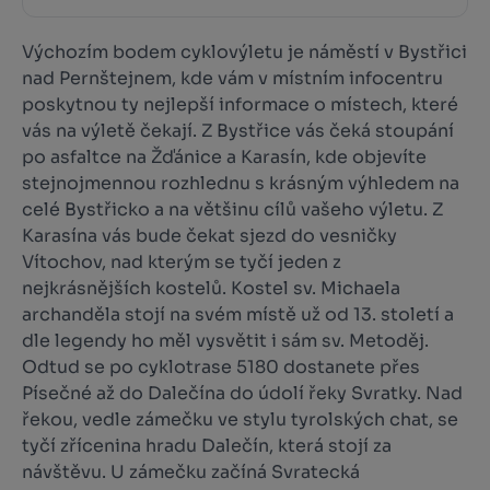
Výchozím bodem cyklovýletu je náměstí v Bystřici
nad Pernštejnem, kde vám v místním infocentru
poskytnou ty nejlepší informace o místech, které
vás na výletě čekají. Z Bystřice vás čeká stoupání
po asfaltce na Žďánice a Karasín, kde objevíte
stejnojmennou rozhlednu s krásným výhledem na
celé Bystřicko a na většinu cílů vašeho výletu. Z
Karasína vás bude čekat sjezd do vesničky
Vítochov, nad kterým se tyčí jeden z
nejkrásnějších kostelů. Kostel sv. Michaela
archanděla stojí na svém místě už od 13. století a
dle legendy ho měl vysvětit i sám sv. Metoděj.
Odtud se po cyklotrase 5180 dostanete přes
Písečné až do Dalečína do údolí řeky Svratky. Nad
řekou, vedle zámečku ve stylu tyrolských chat, se
tyčí zřícenina hradu Dalečín, která stojí za
návštěvu. U zámečku začíná Svratecká