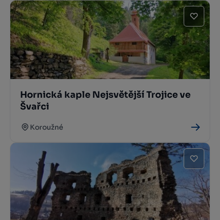
Hornická kaple Nejsvětější Trojice ve
Švařci
Koroužné