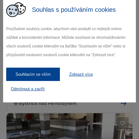
Souhlas s používáním cookies
Kde se najíst
Používáme soubory cookie, abychom vám poskytli co nejlepší online
zážitek a konzistentní informace. Můžete souhlasit se shromažďováním
všech souborů cookie kliknutím na tlačítko "Souhlasím se vším" nebo si
přizpůsobit nastavení souborů cookie kliknutím na "Zobrazit více".
Souhlasím se vším
Zobrazit více
Odmítnout a zavřít
PIzza Piazza
Bystřice nad Pernštejnem