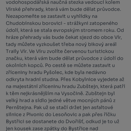
vodohospodářská naučná stezka vedoucí kolem
Vírské přehrady, která vám bude dělat průvodce.
Nezapomeňte se zastavit u vyhlídky na
Chudobínskou borovici - strážkyni zatopeného
údolí, která se stala evropským stromem roku. Od
hráze přehrady vás bude čekat sjezd do obce Vír,
tady můžete vyzkoušet třeba nový bikový areál
Traily Vír. Ve Víru zvolíte červenou turistickou
značku, která vám bude dělat průvodce z údolí do
okolních kopců. Po cestě se můžete zastavit u
zříceniny hradu Pyšolec, kde byla nedávno
odkryta hradní studna. Přes Kobylnice vyjedete až
na majestátní zříceninu hradu Zubštejn, která patří
k těm nejkrásnějším na Vysočině. Zubštejn byl
velký hrad a sídlo jedné větve mocných pánů z
Pernštejna. Pak už se stačí držet jen asfaltové
silnice z Pivonic do Lesoňovic a pak přes říčku
Bystřici se dostanete do Dvořišť, odkud je to už
jen kousek zase zpátky do Bystřice nad