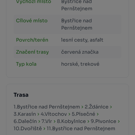
Výchozí místo
Bystřice nad
Pernštejnem
Cílové místo
Bystřice nad
Pernštejnem
Povrch/terén
lesní cesty, asfalt
Značení trasy
červená značka
Typ kola
horské, trekové
Trasa
1.Bystřice nad Pernštejnem
2.Ždánice
3.Karasín
4.Vítochov
5.Písečné
6.Dalečín
7.Vír
8.Kobylnice
9.Pivonice
10.Dvořiště
11.Bystřice nad Pernštejnem