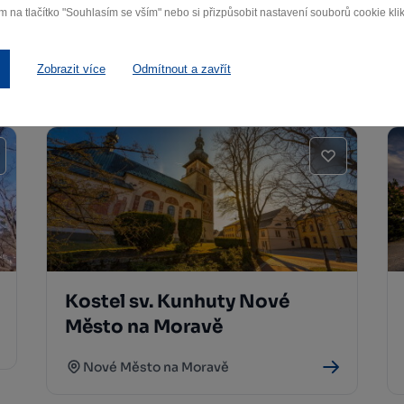
Kostel Nejsvětější Trojice
m na tlačítko "Souhlasím se vším" nebo si přizpůsobit nastavení souborů cookie klik
Bystřice nad Pernštejnem
Bystřice nad Pernštejnem
Zobrazit více
Odmítnout a zavřít
Kostel sv. Kunhuty Nové
Město na Moravě
Nové Město na Moravě