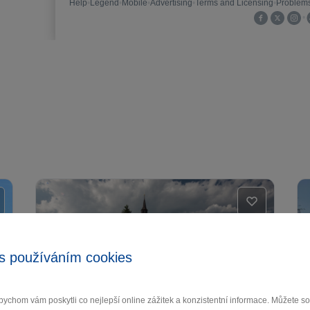
s používáním cookies
ychom vám poskytli co nejlepší online zážitek a konzistentní informace. Můžete 