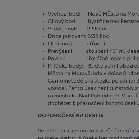
Výchozí bod: Nové Město na Mor
Cílový bod: Bystřice nad Pernšt
Vzdálenost: 22,5 km
Doba putování: 6:35 hod.
Obtížnost: střední
Převýšení: stoupání 431 m, klesá
Povrch: převážně lesní a polní 
Kritické body: Buďte velmi obezře
Města na Moravě, kde v délce 2 kil
Cyrilometodějská stezka po silnici 2.
vozidel. Tento úsek není turisticky 
rozcestníku Nad Pohledcem. V sou
docházet k přeznačení tohoto úseku
DOPORUČENÍ NA CESTU:
Vezměte si s sebou dostatečné množství p
na trase vyskytují úseky bez možnosti 