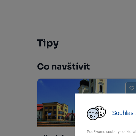
Tipy
Co navštívit
Souhlas 
Používáme soubory cookie, ab