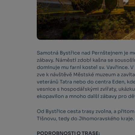
Samotná Bystřice nad Pernštejnem je mě
zábavy. Náměstí zdobí kašna se sousoším
dominuje mu farní kostel sv. Vavřince. 
zve k návštěvě Městské muzeum a zavít
veteránů Tatra nebo do centra Eden, kde
vesnice s hospodářskými zvířaty, ukázk
ekopavilon a mnoho další zábavy pro dět
Od Bystřice cesta trasy zvolna, a přitom 
Tišnovu, tedy do Jihomoravského kraje.
PODROBNOSTI O TRASE: