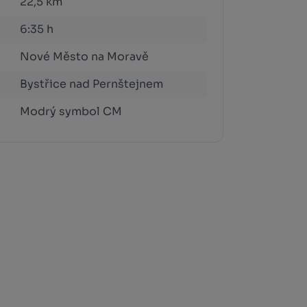
22,5 km
6:35 h
Nové Město na Moravě
Bystřice nad Pernštejnem
Modrý symbol CM