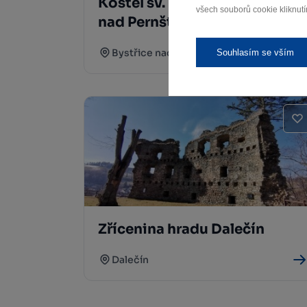
Kostel sv. Vavřince Bystřice
všech souborů cookie kliknutí
nad Pernštejnem
Bystřice nad Pernštejnem
Souhlasím se vším
Zřícenina hradu Dalečín
Dalečín