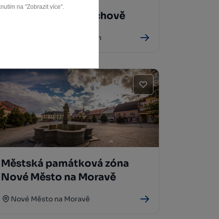
Kostel sv. Michaela
nutím na "Zobrazit více".
archanděla ve Vítochově
Bystřice nad Pernštejnem
Městská památková zóna
Nové Město na Moravě
Nové Město na Moravě