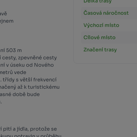
Délka trasy
Časová náročnost
avě
ejnem
Výchozí místo
Cílové místo
Značení trasy
ní 503 m
cesty, zpevněné cesty
tní v úseku od Nového
ometrů vede
 třídy s větší frekvencí
značený až k turistickému
časné době bude
.
ití a jídla, protože se
nákupu potravin v průběhu