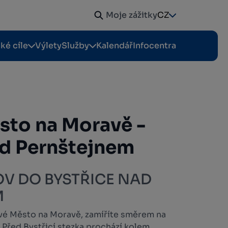
Moje zážitky
CZ
cké cíle
Výlety
Služby
Kalendář
Infocentra
sto na Moravě -
ad Pernštejnem
OV DO BYSTŘICE NAD
M
é Město na Moravě, zamíříte směrem na
 Před Bystřicí stezka prochází kolem