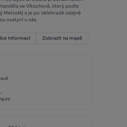
chanděla ve Vítochově, který podle
tý Metoděj a je po Velehradě údajně
u svatyní u nás.
íce informací
Zobrazit na mapě
ravě
.
y.cz