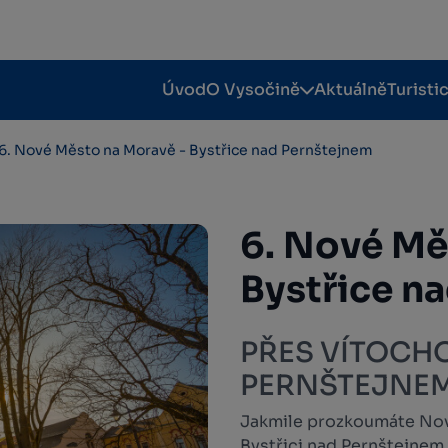
Úvod
O Vysočině
Aktuálně
Turisti
6. Nové Město na Moravě - Bystřice nad Pernštejnem
6. Nové Mě
Bystřice n
PŘES VÍTOCH
PERNŠTEJNE
Jakmile prozkoumáte Nov
Bystřici nad Pernštejnem.