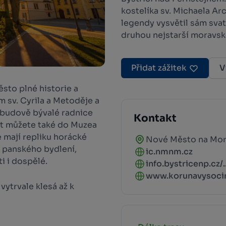
kostelíka sv. Michaela Ar
legendy vysvětil sám sva
druhou nejstarší moravsko
Přidat zážitek
V
sto plné historie a
 sv. Cyrila a Metoděje a
V budově bývalé radnice
Kontakt
at můžete také do Muzea
 mají repliku horácké
Nové Město na Mo
u panského bydlení,
ic.nmnm.cz
i i dospělé.
info.bystricenp.cz/..
www.korunavysocin
vytrvale klesá až k