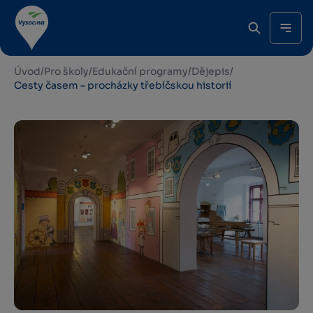
Úvod
/
Pro školy
/
Edukační programy
/
Dějepis
/
Cesty časem – procházky třebíčskou historií