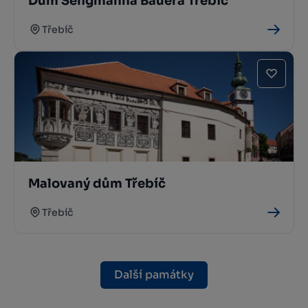
Dům Seligmanna Bauera Třebíč
Třebíč
Malovaný dům Třebíč
Třebíč
Další památky