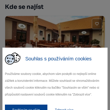
Kde se najíst
Souhlas s používáním cookies
Centrum Lihovar
Třebíč
Používáme soubory cookie, abychom vám poskytli co nejlepší online
zážitek a konzistentní informace. Můžete souhlasit se shromažďováním
všech souborů cookie kliknutím na tlačítko "Souhlasím se vším" nebo si
přizpůsobit nastavení souborů cookie kliknutím na "Zobrazit více".
Souhlasím se vším
Zobrazit více