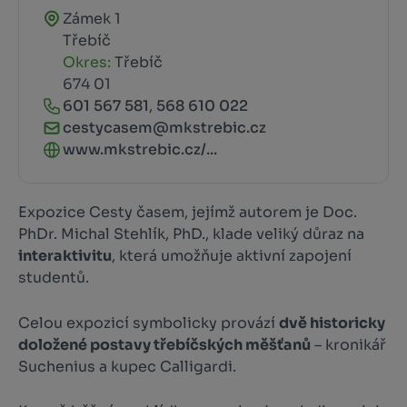
Zámek 1
Třebíč
Okres:
Třebíč
674 01
601 567 581
,
568 610 022
cestycasem@mkstrebic.cz
www.mkstrebic.cz/...
Expozice Cesty časem, jejímž autorem je Doc.
PhDr. Michal Stehlík, PhD., klade veliký důraz na
interaktivitu
, která umožňuje aktivní zapojení
studentů.
Celou expozicí symbolicky provází
dvě historicky
doložené postavy třebíčských měšťanů
– kronikář
Suchenius a kupec Calligardi.