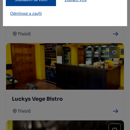
Odmítnout a zavřít
Restaurace Kocour
Třebíč
Luckys Vege Bistro
Třebíč