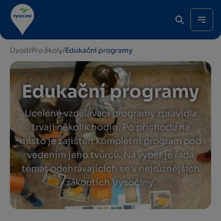
Úvod
/
Pro školy
/
Edukační programy
Edukační programy
Ucelené vzdělávací programy zpravidla
trvají několik hodin. Po příchodu na
místo je zajištěn kompletní program pod
vedením jeho tvůrců. Na výběr je řada
témat odehrávajících se v nejrůznějších
zákoutích Vysočiny.