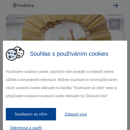
Kněžice
Souhlas s používáním cookies
Akademie Zámek Žďár
Používáme soubory cookie, abychom vám poskytli co nejlepší online
zážitek a konzistentní informace. Můžete souhlasit se shromažďováním
Žďár nad Sázavou
všech souborů cookie kliknutím na tlačítko "Souhlasím se vším" nebo si
přizpůsobit nastavení souborů cookie kliknutím na "Zobrazit více".
Souhlasím se vším
Zobrazit více
Odmítnout a zavřít