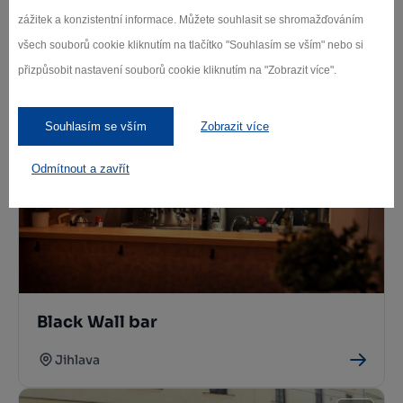
zážitek a konzistentní informace. Můžete souhlasit se shromažďováním
všech souborů cookie kliknutím na tlačítko "Souhlasím se vším" nebo si
přizpůsobit nastavení souborů cookie kliknutím na "Zobrazit více".
Natur styl
Jihlava
Souhlasím se vším
Zobrazit více
Odmítnout a zavřít
Black Wall bar
Jihlava