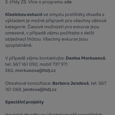
3. třídy ZŠ. Více o programu
zde
.
Klasickou exkurzi
ve smyslu prohlídky divadla s
výkladem je možné připravit pro všechny věkové
kategorie. Časové možnosti pro exkurze jsou
omezené, v případě zájmu počítejte s delší
objednací lhůtou. Všechny exkurze jsou
zpoplatněné.
V případě zájmu kontaktujte:
Denisa Morkusová
,
tel. 567 161 092, mobil 737 971
265,
morkusova@hdj.cz
Obsahové konzultace:
Barbora Jandová
, tel. 567
161 068,
jandova@hdj.cz
Speciální projekty
Horácké divadlo se účastní rovněž speciálních