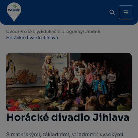
Úvod
/
Pro školy
/
Edukační programy
/
Umění
/
Horácké divadlo Jihlava
Horácké divadlo Jihlava
S mateřskými, základními, středními i vysokými