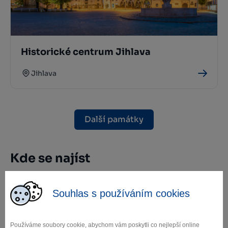
Historické centrum Jihlava
Jihlava
Další památky
Kde se najíst
Souhlas s používáním cookies
Používáme soubory cookie, abychom vám poskytli co nejlepší online