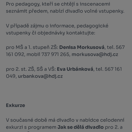
Pro pedagogy, kteří se chtějí s inscenacemi
seznámit předem, nabízí divadlo volné vstupenky.
V případě zájmu o informace, pedagogické
vstupenky či objednávky kontaktujte:
pro MŠ a 1. stupeň ZŠ:
Denisa Morkusová
, tel. 567
161 092, mobil 737 971 265,
morkusova@hdj.cz
pro 2. st. ZŠ, SŠ a VŠ:
Eva Urbánková
, tel. 567 161
049,
urbankova@hdj.cz
Exkurze
V současné době má divadlo v nabídce celodenní
exkurzi s programem
Jak se dělá divadlo
pro 2. a