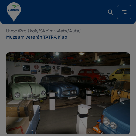
Úvod
/
Pro školy
/
Školní výlety
/
Auta
/
Muzeum veterán TATRA klub