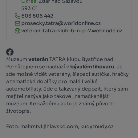
Okres:
Žďár nad Sázavou
593 01
603 506 442
prosecky.tatra@worldonline.cz
veteran-tatra-klub-b-n-p-7.webnode.cz
Muzeum
veterán
TATRA klubu Bystřice nad
Pernštejnem se nachází v
bývalém lihovaru
. Je
zde možné vidět veterány, šlapací autíčka, hračky
a tematické doplňky pro malé i velké
automobilisty. Jde o takzvaný depozit, který sám
majitel nazývá jako takové „namačkanější“
muzeum. Ke každému autu je známý původ i
životopis.
Foto: malirstvi.jihlavsko.com, kudyznudy.cz