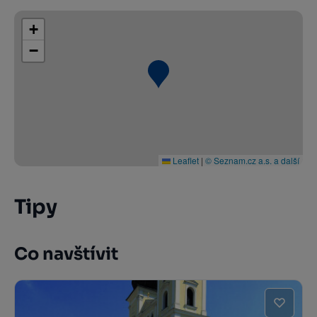
+
−
Leaflet
|
© Seznam.cz a.s. a další
Tipy
Co navštívit