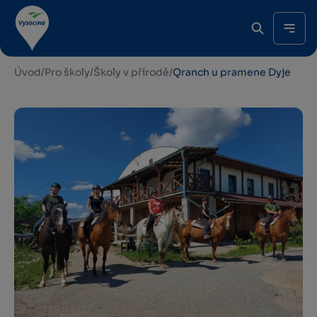
Úvod
/
Pro školy
/
Školy v přírodě
/
Qranch u pramene Dyje