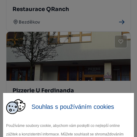
Restaurace QRanch
Bezděkov
Pizzerie U Ferdinanda
Třešť
Souhlas s používáním cookies
Používáme soubory cookie, abychom vám poskytli co nejlepší online
zážitek a konzistentní informace. Můžete souhlasit se shromažďováním