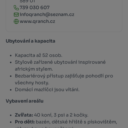
589 01
739 030 607
infoqranch@seznam.cz
www.qranch.cz
Ubytování a kapacita
Kapacita až 52 osob.
Stylově zařízené ubytování inspirované
africkým stylem.
Bezbariérový přístup zajišťuje pohodlí pro
všechny hosty.
Domácí mazlíčci jsou vítáni.
Vybavení areálu
Zvířata:
40 koní, 3 psi a 2 kočky.
Pro děti:
bazén, dětské hřiště s pískovištěm,