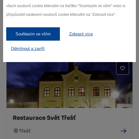
všech souborů cookie kliknutím na tlačítko "Souhlasím se vším" nebo si
přizpůsobit nastavení souborů cookie kliknutím na "Zobrazit více".
Souhlasím se vším
Zobrazit více
Restaurace U Kapra Třešť
Třešť
Odmítnout a zavřít
Restaurace Svět Třešť
Třešť