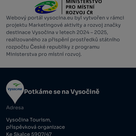
Webový portál vysocina.eu byl vytvořen v rámci
projektu Marketingové aktivity a rozvoj značky
destinace Vysočina v letech 2024 – 2025,
realizovaného za přispění prostředků státního
rozpočtu České republiky z programu
Ministerstva pro místní rozvoj.
Potkáme se na Vysočině
Adresa
Vysočina Tourism,
příspěvková organizace
Ke Skalce 5907/47