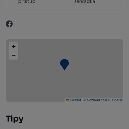
přístup
zahrádka
+
−
Leaflet
|
© Seznam.cz a.s. a další
Tipy