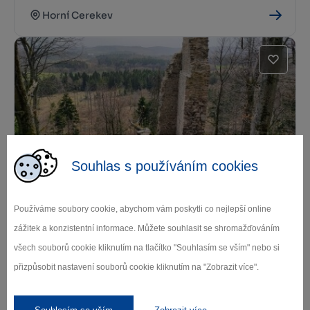
Horní Cerekev
Souhlas s používáním cookies
Zřícenina hradu Štamberk
Telč
Používáme soubory cookie, abychom vám poskytli co nejlepší online
zážitek a konzistentní informace. Můžete souhlasit se shromažďováním
všech souborů cookie kliknutím na tlačítko "Souhlasím se vším" nebo si
Další památky
přizpůsobit nastavení souborů cookie kliknutím na "Zobrazit více".