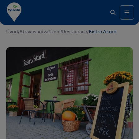
Úvod
/
Stravovací zařízení
/
Restaurace
/
Bistro Akord