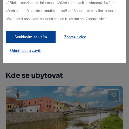
zážitek a konzistentní informace. Můžete souhlasit se shromažďováním
všech souborů cookie kliknutím na tlačítko "Souhlasím se vším" nebo si
Přední synagoga Třebíč
přizpůsobit nastavení souborů cookie kliknutím na "Zobrazit více".
Třebíč
Souhlasím se vším
Zobrazit více
Odmítnout a zavřít
Další památky
Kde se ubytovat