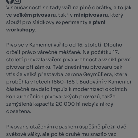
V současnosti se tady vaří na plné obrátky, a to jak
ve
velkém pivovaru
, tak i v
minipivovaru
, který
slouží pro sládkovy experimenty a
pivní
workshopy
.
Pivo se v Kamenici vařilo od 15. století. Dlouho
drželi právo várečné měšťané. Na počátku 17.
století převzala vaření piva vrchnost a vznikl první
pivovar při zámku. Tvář dnešnímu pivovaru pak
vtiskla velká přestavba barona Geymüllera, která
proběhla v letech 1860–1861. Budování v Kamenici
částečně zavdalo impulz k modernizaci okolních
konkurenčních pivovarských provozů, takže
zamýšlená kapacita 20 000 hl nebyla nikdy
dosažena.
Pivovar s utaženým opaskem úspěšně přežil dvě
světové války, ale po té druhé mu srazilo vaz