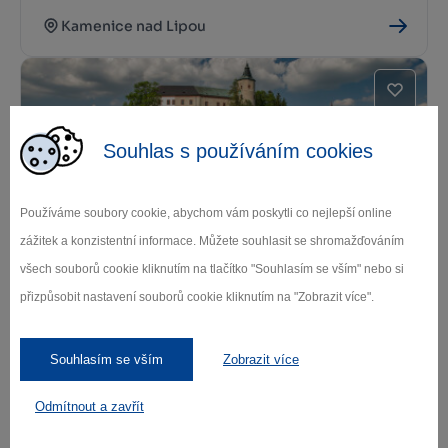
Kamenice nad Lipou
Souhlas s používáním cookies
Používáme soubory cookie, abychom vám poskytli co nejlepší online
zážitek a konzistentní informace. Můžete souhlasit se shromažďováním
Zámek Žirovnice
všech souborů cookie kliknutím na tlačítko "Souhlasím se vším" nebo si
Žirovnice
přizpůsobit nastavení souborů cookie kliknutím na "Zobrazit více".
Souhlasím se vším
Zobrazit více
Odmítnout a zavřít