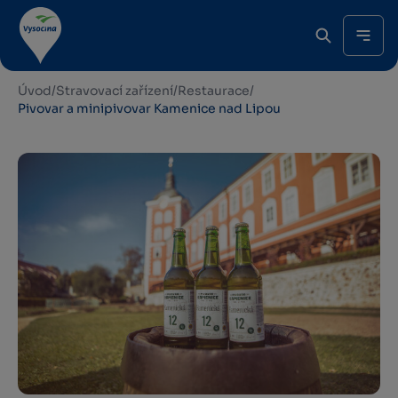
Úvod
/
Stravovací zařízení
/
Restaurace
/
Pivovar a minipivovar Kamenice nad Lipou