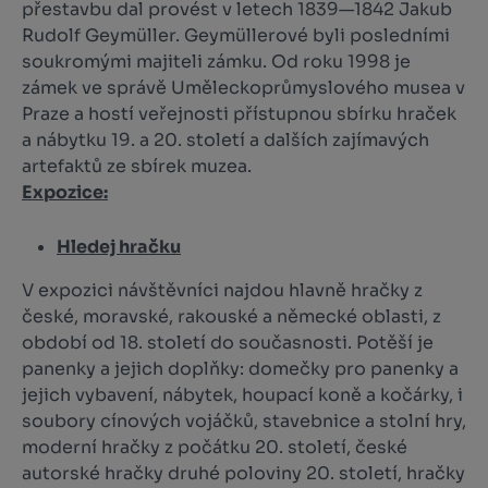
přestavbu dal provést v letech 1839—1842 Jakub
Rudolf Geymüller. Geymüllerové byli posledními
soukromými majiteli zámku. Od roku 1998 je
zámek ve správě Uměleckoprůmyslového musea v
Praze a hostí veřejnosti přístupnou sbírku hraček
a nábytku 19. a 20. století a dalších zajímavých
artefaktů ze sbírek muzea.
Expozice:
Hledej hračku
V expozici návštěvníci najdou hlavně hračky z
české, moravské, rakouské a německé oblasti, z
období od 18. století do současnosti. Potěší je
panenky a jejich doplňky: domečky pro panenky a
jejich vybavení, nábytek, houpací koně a kočárky, i
soubory cínových vojáčků, stavebnice a stolní hry,
moderní hračky z počátku 20. století, české
autorské hračky druhé poloviny 20. století, hračky