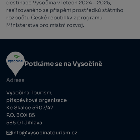
destinace Vysočina v letech 2024 – 2025,
realizovaného za přispění prostředků státního
rozpočtu České republiky z programu
Ministerstva pro místní rozvoj.
Potkáme se na Vysočině
Adresa
Vysočina Tourism,
příspěvková organizace
Ke Skalce 5907/47
P.O. BOX 85
586 01 Jihlava
info@vysocinatourism.cz