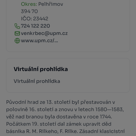
Okres:
Pelhřimov
394 70
IČO: 23442
724 122 220
venkrbec@upm.cz
www.upm.cz/...
Virtuální prohlídka
Virtuální prohlídka
Původní hrad ze 13. století byl přestavován v
polovině 16. století a znovu v letech 1580—1583,
věž nad branou byla dostavěna v roce 1744.
Počátkem 19. století dal zámek upravit děd
básníka R. M. Rilkeho, F. Rilke. Zásadní klasicistní