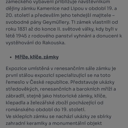
zámeckého vybavení přibližuje návštěvníkům
dějiny zámku Kamenice nad Lipou v období 19. a
20. století a především jeho tehdejší majitele –
svobodné pány Geymüllery. Ti zámek vlastnili od
roku 1831 až do konce II. světové války, kdy byli v
létě 1945 z rodového panství vyhnáni a donuceni k
vystěhování do Rakouska.
Mříže, klíče, zámky
Expozice umístěná v renesančním sále zámku je
první stálou expozicí specializující se na toto
řemeslo v České republice. Představuje ukázky
středověkých, renesančních a barokních mříží a
zábradlí, stejně jako historické zámky, klíče,
klepadla a železářské zboží pocházející od
románského období do 19. století.
Ve sklepích zámku se nachází ukázky ze sbírky
zahradní keramiky a monumentální objekt