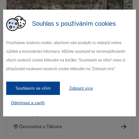
Souhlas s používáním cookies
Židovská čtvrť Černovice
Používáme soubory cookie, abychom vám poskytli co nejlepší online
Černovice
zážitek a konzistentní informace. Můžete souhlasit se shromažďováním
všech souborů cookie kliknutím na tlačítko "Souhlasím se vším" nebo si
přizpůsobit nastavení souborů cookie kliknutím na "Zobrazit více".
Souhlasím se vším
Zobrazit více
Odmítnout a zavřít
Židovský hřbitov Černovice
Černovice u Tábora