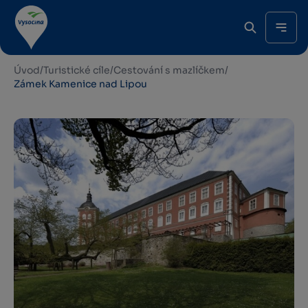
Úvod
/
Turistické cíle
/
Cestování s mazlíčkem
/
Zámek Kamenice nad Lipou