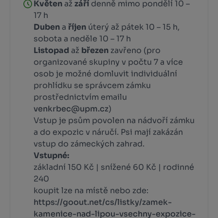
Květen
až
září
denně mimo pondělí 10 –
17 h
Duben
a
říjen
úterý až pátek 10 – 15 h,
sobota a neděle 10 – 17 h
Listopad
až
březen
zavřeno (pro
organizované skupiny v počtu 7 a více
osob je možné domluvit individuální
prohlídku se správcem zámku
prostřednictvím emailu
venkrbec@upm.cz
)
Vstup je psům povolen na nádvoří zámku
a do expozic v náručí. Psi mají zakázán
vstup do zámeckých zahrad.
Vstupné:
základní 150 Kč | snížené 60 Kč | rodinné
240
koupit lze na místě nebo zde:
https://goout.net/cs/listky/zamek-
kamenice-nad-lipou-vsechny-expozice-