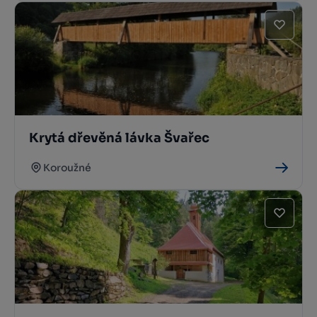
Krytá dřevěná lávka Švařec
Koroužné