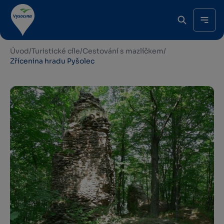
Úvod
/
Turistické cíle
/
Cestování s mazlíčkem
/
Zřícenina hradu Pyšolec