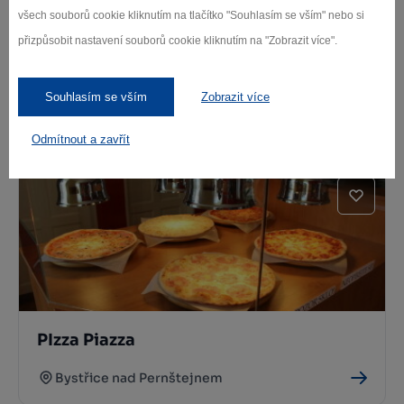
všech souborů cookie kliknutím na tlačítko "Souhlasím se vším" nebo si
přizpůsobit nastavení souborů cookie kliknutím na "Zobrazit více".
MEZ stravování
Souhlasím se vším
Zobrazit více
Bystřice nad Pernštejnem
Odmítnout a zavřít
PIzza Piazza
Bystřice nad Pernštejnem