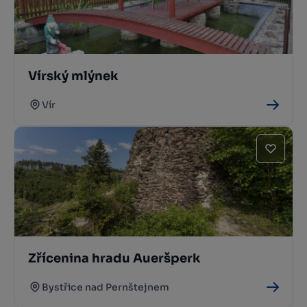
Vírský mlýnek
Vír
Zřícenina hradu Aueršperk
Bystřice nad Pernštejnem