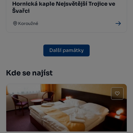
Hornická kaple Nejsvětější Trojice ve
Švařci
Koroužné
Další památky
Kde se najíst