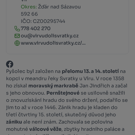
Okres:
Žďár nad Sázavou
592 66
IČO: CZ00295744
778 402 270
ou@virvudolisvratky.cz
www.virvudolisvratky.cz/...
Pyšolec byl založen na
přelomu 13. a 14. století
na
kopci v meandru řeky Svratky u Víru. V roce 1358
ho získal
moravský markrabě
Jan Jindřich a začal
s jeho obnovou.
Pernštejnové
se usilovně snažili
o znovuzískání hradu do svého držení, podařilo se
jim to až v roce 1446. Zánik hradu je kladen do
třetí čtvrtiny 15. století, skutečný důvod jeho
zániku
ale není znám. Zachovala se polovina
mohutné
válcové věže
, zbytky hradního paláce a