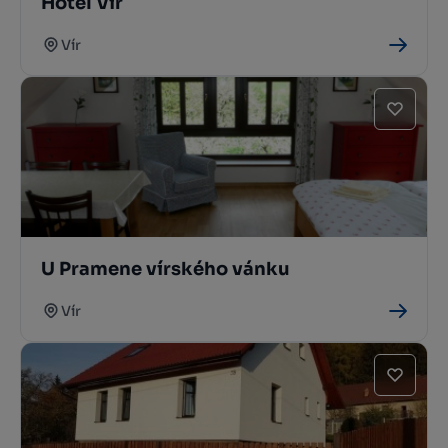
Hotel Vír
Vír
U Pramene vírského vánku
Vír