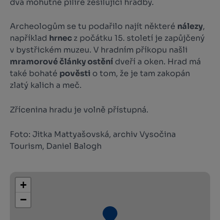
dva mohutné pilíře zesilující hradby.
Archeologům se tu podařilo najít některé
nálezy
,
například
hrnec
z počátku 15. století je zapůjčený
v bystřickém muzeu. V hradním příkopu našli
mramorové články ostění
dveří a oken. Hrad má
také bohaté
pověsti
o tom, že je tam zakopán
zlatý kalich a meč.
Zřícenina hradu je volně přístupná.
Foto: Jitka Mattyašovská, archiv Vysočina
Tourism, Daniel Balogh
+
−