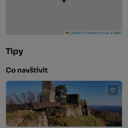
Leaflet
|
© Seznam.cz a.s. a další
Tipy
Co navštívit