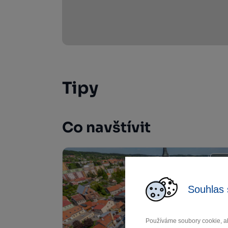
Tipy
Co navštívit
Souhlas 
Používáme soubory cookie, ab