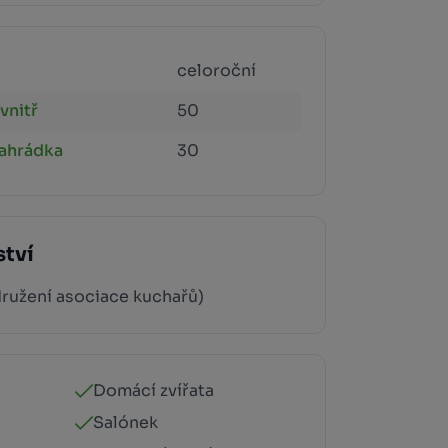
celoroční
vnitř
50
zahrádka
30
ství
družení asociace kuchařů)
Domácí zvířata
Salónek