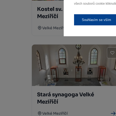
všech souborů cookie kliknutí
Kostel sv. Mikuláše Velké
Meziříčí
Souhlasím se vším
Velké Meziříčí
Stará synagoga Velké
Meziříčí
Velké Meziříčí