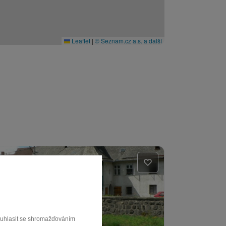
Leaflet
|
© Seznam.cz a.s. a další
souhlasit se shromažďováním