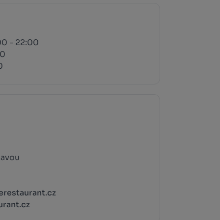
00 - 22:00
00
0
zavou
restaurant.cz
rant.cz