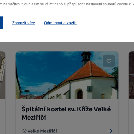
m na tlačítko "Souhlasím se vším" nebo si přizpůsobit nastavení souborů cookie klik
Historické jádro Velkého
Meziříčí
Zobrazit více
Odmítnout a zavřít
Velkého Meziříčí
Špitální kostel sv. Kříže Velké
Meziříčí
Velké Meziříčí