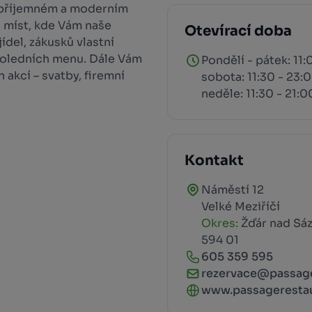
 příjemném a moderním
0 míst, kde Vám naše
Otevírací doba
del, zákusků vlastní
 poledních menu. Dále Vám
Pondělí - pátek: 11:
akcí – svatby, firemní
sobota: 11:30 - 23:
neděle: 11:30 - 21:0
Kontakt
Náměstí 12
Velké Meziříčí
Okres:
Žďár nad Sá
594 01
605 359 595
rezervace@passage
www.passagerestau