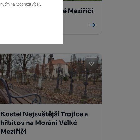
nutím na "Zobrazit více".
Židovská čtvrť Velké Meziříčí
Velké Meziříčí
Kostel Nejsvětější Trojice a
hřbitov na Moráni Velké
Meziříčí