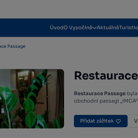
Úvod
O Vysočině
Aktuálně
Turisti
ace Passage
Restaurace
Restaurace Passage
byla
obchodní passagi „IMCA“
Přidat zážitek
V