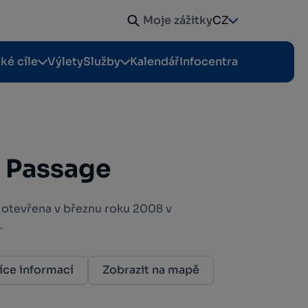
Moje zážitky
CZ
cké cíle
Výlety
Služby
Kalendář
Infocentra
 Passage
 otevřena v březnu roku 2008 v
.
íce informací
Zobrazit na mapě