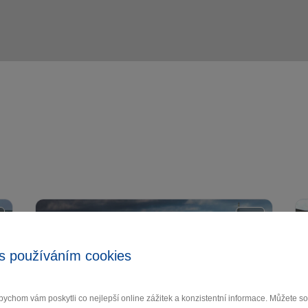
s používáním cookies
ychom vám poskytli co nejlepší online zážitek a konzistentní informace. Můžete 