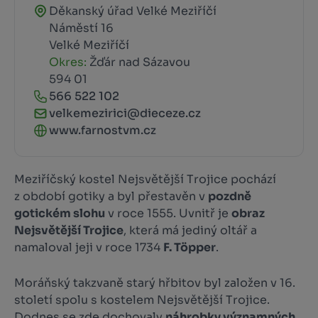
Děkanský úřad Velké Meziříčí
Náměstí 16
Velké Meziříčí
Okres:
Žďár nad Sázavou
594 01
566 522 102
velkemezirici@dieceze.cz
www.farnostvm.cz
Meziříčský kostel Nejsvětější Trojice pochází
z období gotiky a byl přestavěn v
pozdně
gotickém slohu
v roce 1555. Uvnitř je
obraz
Nejsvětější Trojice
, která má jediný oltář a
namaloval jeji v roce 1734
F. Töpper
.
Moráňský takzvaně starý hřbitov byl založen v 16.
století spolu s kostelem Nejsvětější Trojice.
Dodnes se zde dochovaly
náhrobky významných