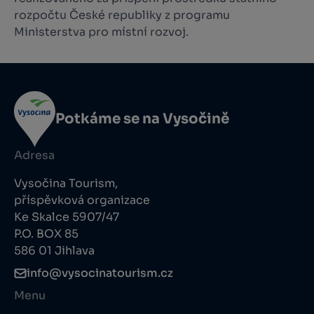
rozpočtu České republiky z programu
Ministerstva pro místní rozvoj.
Potkáme se na Vysočině
Adresa
Vysočina Tourism,
příspěvková organizace
Ke Skalce 5907/47
P.O. BOX 85
586 01 Jihlava
info@vysocinatourism.cz
Menu