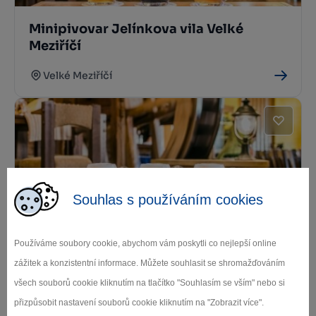
Minipivovar Jelínkova vila Velké
Meziříčí
Velké Meziříčí
Souhlas s používáním cookies
Hotel Jelínkova vila
Používáme soubory cookie, abychom vám poskytli co nejlepší online
Velké Meziříčí
zážitek a konzistentní informace. Můžete souhlasit se shromažďováním
všech souborů cookie kliknutím na tlačítko "Souhlasím se vším" nebo si
přizpůsobit nastavení souborů cookie kliknutím na "Zobrazit více".