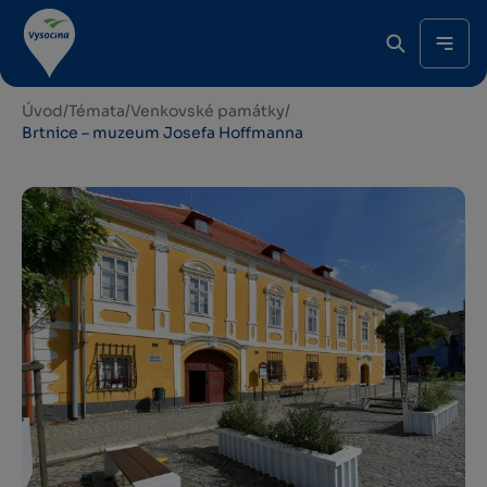
Úvod
/
Témata
/
Venkovské památky
/
Brtnice – muzeum Josefa Hoffmanna