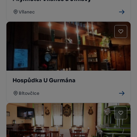
Vílanec
Hospůdka U Gurmána
Bítovčice