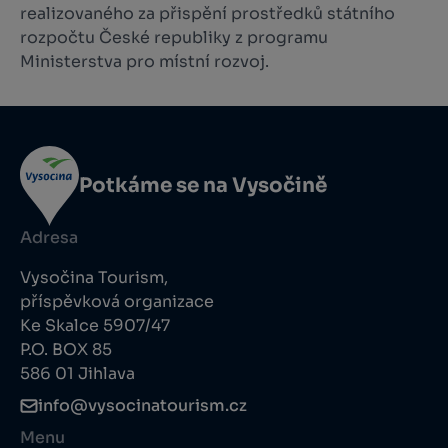
realizovaného za přispění prostředků státního
rozpočtu České republiky z programu
Ministerstva pro místní rozvoj.
Potkáme se na Vysočině
Adresa
Vysočina Tourism,
příspěvková organizace
Ke Skalce 5907/47
P.O. BOX 85
586 01 Jihlava
info@vysocinatourism.cz
Menu