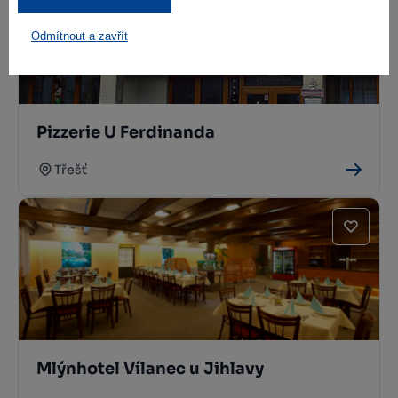
Odmítnout a zavřít
Pizzerie U Ferdinanda
Třešť
Mlýnhotel Vílanec u Jihlavy