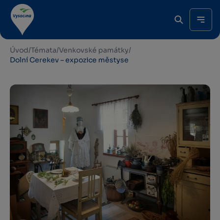
Úvod
/
Témata
/
Venkovské památky
/
Dolní Cerekev – expozice městyse