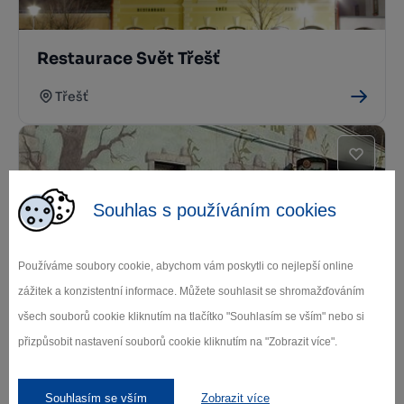
Restaurace Svět Třešť
Třešť
Souhlas s používáním cookies
Používáme soubory cookie, abychom vám poskytli co nejlepší online
zážitek a konzistentní informace. Můžete souhlasit se shromažďováním
Restaurace U Kapra Třešť
všech souborů cookie kliknutím na tlačítko "Souhlasím se vším" nebo si
Třešť
přizpůsobit nastavení souborů cookie kliknutím na "Zobrazit více".
Souhlasím se vším
Zobrazit více