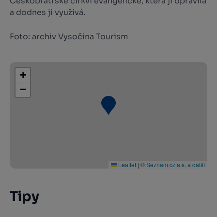
Českobratrské církvi evangelické, která ji opravila
a dodnes ji využívá.
Foto: archiv Vysočina Tourism
+
−
Leaflet
|
© Seznam.cz a.s. a další
Tipy