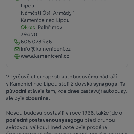
Lipou
Náměstí Čsl. Armády 1
Kamenice nad Lipou
Okres:
Pelhřimov
394 70
606 078 936
info@kamenicenl.cz
www.kamenicenl.cz
V Tyršově ulici naproti autobusovému nádraží
v Kamenici nad Lipou stojí židovská
synagoga
. Ta
původní
stávala tam, kde dnes zastavují autobusy,
ale byla
zbourána
.
Novou budovu postavili v roce 1938, takže jde o
poslední postavenou synagogu
před druhou
světovou válkou. Hned poté byla prodána