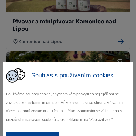
Pivovar a minipivovar Kamenice nad
Lipou
Kamenice nad Lipou
Souhlas s používáním cookies
Používáme soubory cookie, abychom vám poskytli co nejlepší online
zážitek a konzistentní informace. Můžete souhlasit se shromažďováním
Restaurace Johanka
všech souborů cookie kliknutím na tlačítko "Souhlasím se vším" nebo si
přizpůsobit nastavení souborů cookie kliknutím na "Zobrazit více".
Kamenice nad Lipou