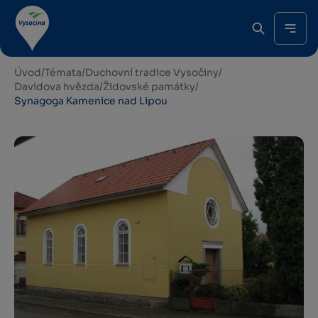
Úvod
/
Témata
/
Duchovní tradice Vysočiny
/
Davidova hvězda
/
Židovské památky
/
Synagoga Kamenice nad Lipou