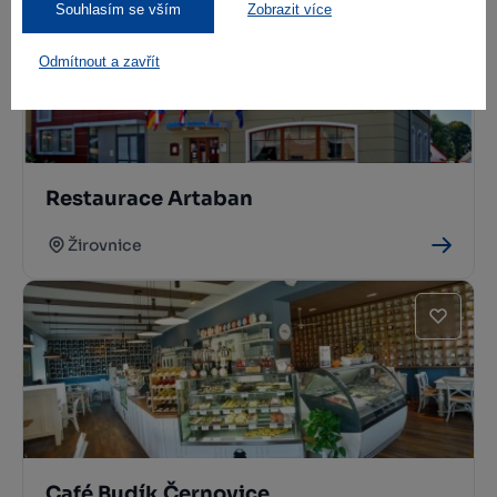
Souhlasím se vším
Zobrazit více
Odmítnout a zavřít
Restaurace Artaban
Žirovnice
Café Budík Černovice