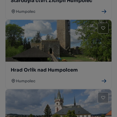
Starobylá čtvrť Zichpil Humpolec
Humpolec
Hrad Orlík nad Humpolcem
Humpolec