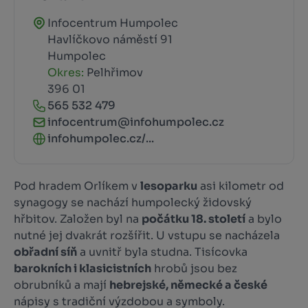
Infocentrum Humpolec
Havlíčkovo náměstí 91
Humpolec
Okres:
Pelhřimov
396 01
565 532 479
infocentrum@infohumpolec.cz
infohumpolec.cz/...
Pod hradem Orlíkem v
lesoparku
asi kilometr od
synagogy se nachází humpolecký židovský
hřbitov. Založen byl na
počátku 18. století
a bylo
nutné jej dvakrát rozšířit. U vstupu se nacházela
obřadní síň
a uvnitř byla studna. Tisícovka
barokních i klasicistních
hrobů jsou bez
obrubníků a mají
hebrejské, německé a české
nápisy s tradiční výzdobou a symboly.