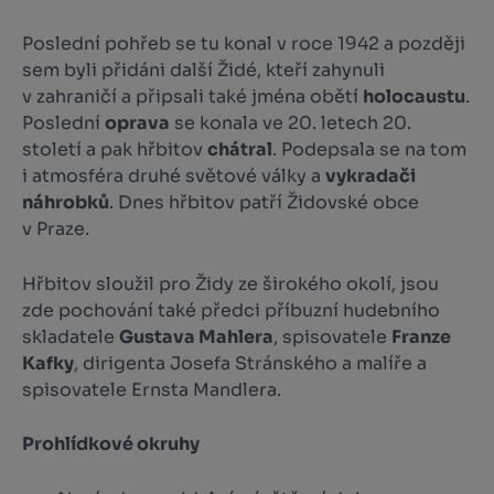
Poslední pohřeb se tu konal v roce 1942 a později
sem byli přidáni další Židé, kteří zahynuli
v zahraničí a připsali také jména obětí
holocaustu
.
Poslední
oprava
se konala ve 20. letech 20.
století a pak hřbitov
chátral
. Podepsala se na tom
i atmosféra druhé světové války a
vykradači
náhrobků
. Dnes hřbitov patří Židovské obce
v Praze.
Hřbitov sloužil pro Židy ze širokého okolí, jsou
zde pochování také předci příbuzní hudebního
skladatele
Gustava Mahlera
, spisovatele
Franze
Kafky
, dirigenta Josefa Stránského a malíře a
spisovatele Ernsta Mandlera.
Prohlídkové okruhy