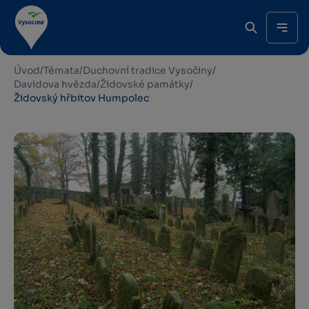
Úvod
/
Témata
/
Duchovní tradice Vysočiny
/
Davidova hvězda
/
Židovské památky
/
Židovský hřbitov Humpolec