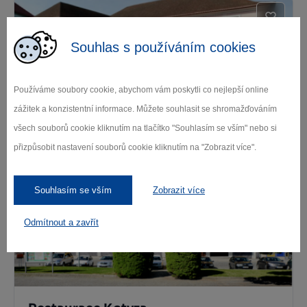
Souhlas s používáním cookies
Používáme soubory cookie, abychom vám poskytli co nejlepší online
zážitek a konzistentní informace. Můžete souhlasit se shromažďováním
Restaurace U Jiřího
všech souborů cookie kliknutím na tlačítko "Souhlasím se vším" nebo si
přizpůsobit nastavení souborů cookie kliknutím na "Zobrazit více".
Humpolec
Souhlasím se vším
Zobrazit více
Odmítnout a zavřít