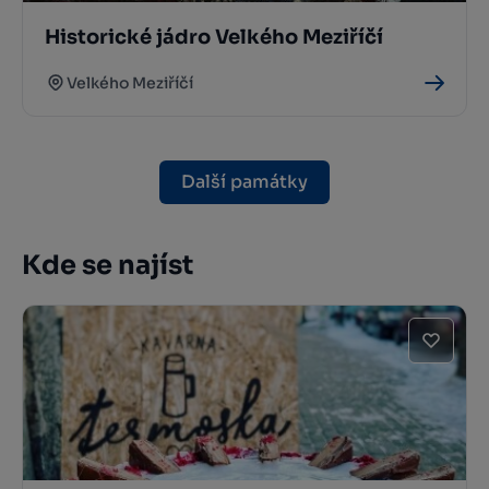
Historické jádro Velkého Meziříčí
Velkého Meziříčí
Další památky
Kde se najíst