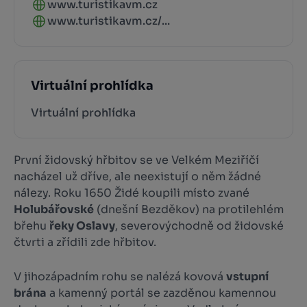
www.turistikavm.cz
www.turistikavm.cz/...
Virtuální prohlídka
Virtuální prohlídka
První židovský hřbitov se ve Velkém Meziříčí
nacházel už dříve, ale neexistují o něm žádné
nálezy. Roku 1650 Židé koupili místo zvané
Holubářovské
(dnešní Bezděkov) na protilehlém
břehu
řeky Oslavy
, severovýchodně od židovské
čtvrti a zřídili zde hřbitov.
V jihozápadním rohu se nalézá kovová
vstupní
brána
a kamenný portál se zazděnou kamennou