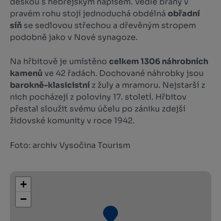
deskou s hebrejským nápisem. Vedle brány v
pravém rohu stojí jednoduchá obdélná
obřadní
síň
se sedlovou střechou a dřevěným stropem
podobně jako v Nové synagoze.
Na hřbitově je umístěno
celkem 1306 náhrobních
kamenů
ve 42 řadách. Dochované náhrobky jsou
barokně-klasicistní
z žuly a mramoru. Nejstarší z
nich pocházejí z poloviny 17. století. Hřbitov
přestal sloužit svému účelu po zániku zdejší
židovské komunity v roce 1942.
Foto: archiv Vysočina Tourism
+
−