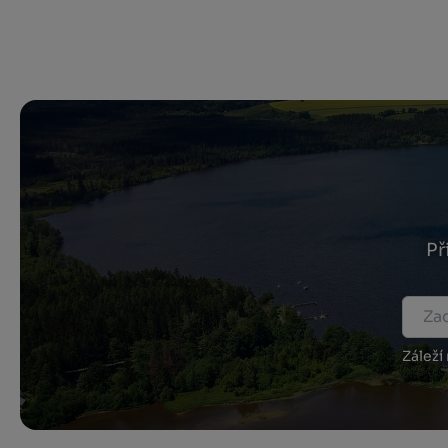
Př
Záleží