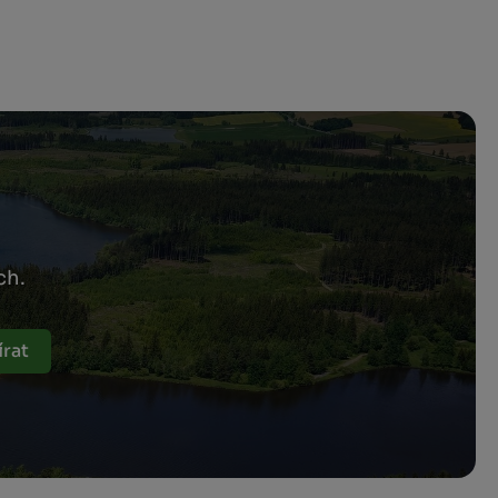
ch.
rat