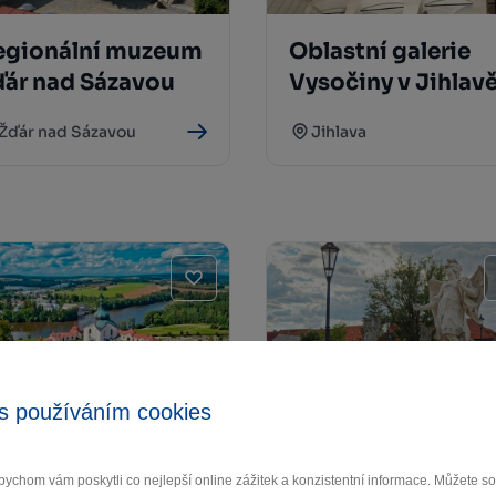
egionální muzeum
Oblastní galerie
ďár nad Sázavou
Vysočiny v Jihlav
Žďár nad Sázavou
Jihlava
s používáním cookies
a barokem ze
Barokní most
ychom vám poskytli co nejlepší online zážitek a konzistentní informace. Můžete 
áru do Polné
Náměšť nad