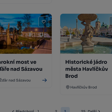
arokní most ve
Historické jádro
ďáře nad Sázavou
města Havlíčkův
Brod
Žďár nad Sázavou
Havlíčkův Brod
Předchozí
1
...
2
3
...
25
Další