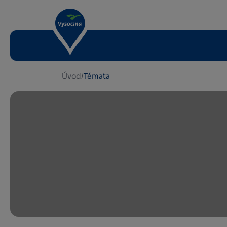
Úvod
/
Témata