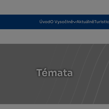
Úvod
O Vysočině
Aktuálně
Turisti
Témata