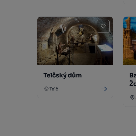
Telčský dům
B
Ž
Telč