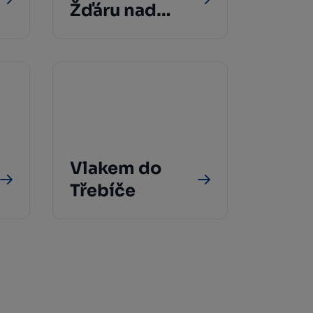
Žďáru nad
Sázavou
Vlakem do
Třebíče