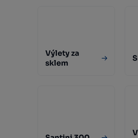
Výlety za
S
sklem
V
Santini 300