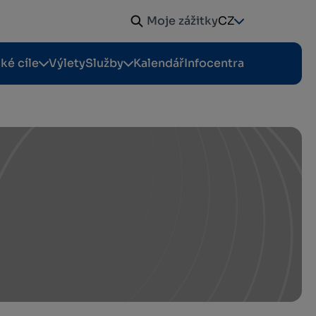
Moje zážitky
CZ
cké cíle
Výlety
Služby
Kalendář
Infocentra