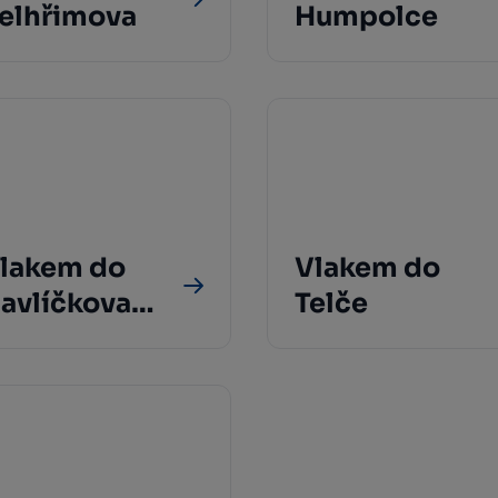
elhřimova
Humpolce
lakem do
Vlakem do
avlíčkova
Telče
rodu