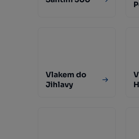
P
Vlakem do
V
Jihlavy
H
B