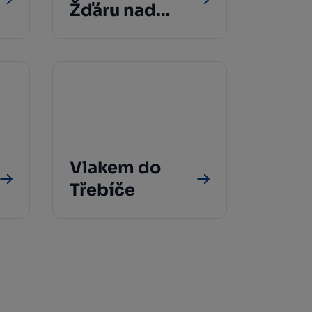
Žďáru nad
Sázavou
Vlakem do
Třebíče