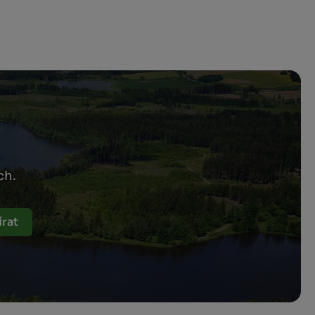
ch.
rat