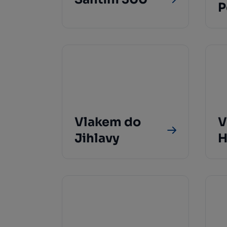
P
Vlakem do
V
Jihlavy
H
B