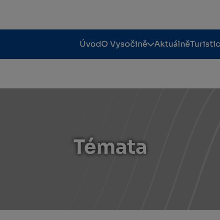
Úvod
O Vysočině
Aktuálně
Turisti
Témata