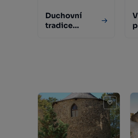
Duchovní
V
tradice
p
Vysočiny