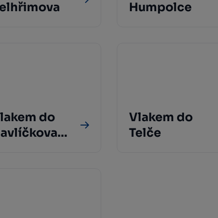
elhřimova
Humpolce
lakem do
Vlakem do
avlíčkova
Telče
rodu