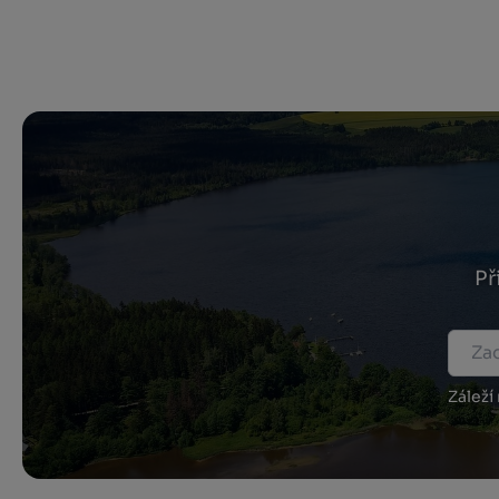
Př
Záleží