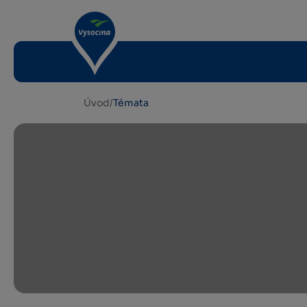
Úvod
/
Témata