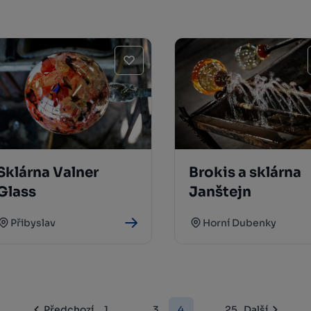
Sklárna Valner
Brokis a sklárna
Glass
Janštejn
Přibyslav
Horní Dubenky
Předchozí
1
...
3
4
...
25
Další