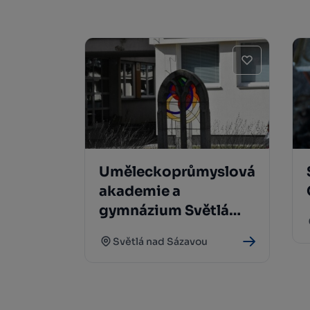
Uměleckoprůmyslová
akademie a
gymnázium Světlá
nad Sázavou
Světlá nad Sázavou