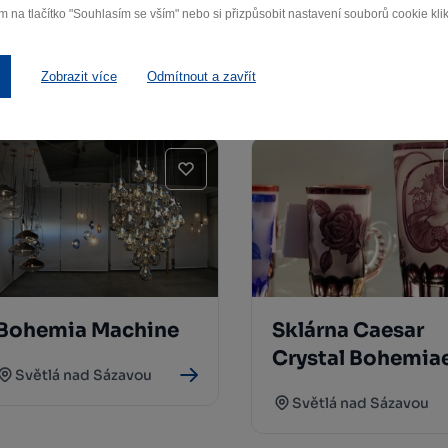
m na tlačítko "Souhlasím se vším" nebo si přizpůsobit nastavení souborů cookie klik
Žďár nad Sázavou
Moravské Křižánky
Zobrazit více
Odmítnout a zavřít
Bohemia Machine
Sklárna Caesar
Crystal Bohemia
Světlá nad Sázavou
Světlá nad Sázavou