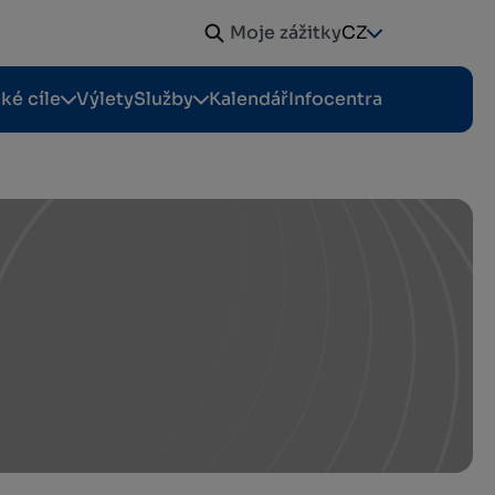
Moje zážitky
CZ
cké cíle
Výlety
Služby
Kalendář
Infocentra