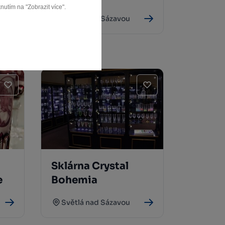
nutím na "Zobrazit více".
Světlá nad Sázavou
Sklárna Crystal
e
Bohemia
Světlá nad Sázavou