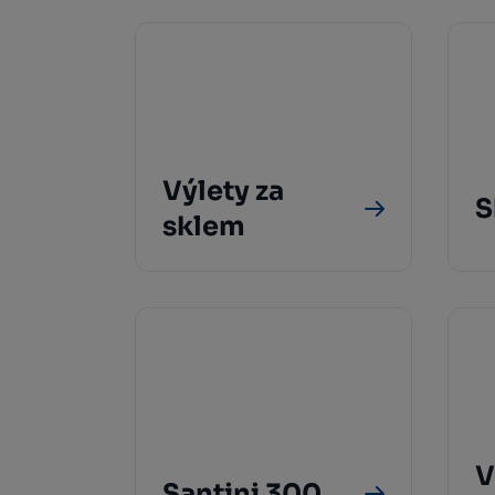
Výlety za
S
sklem
V
Santini 300