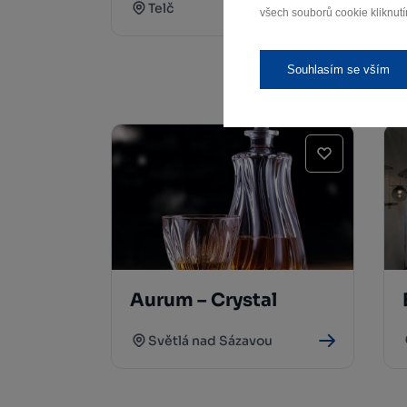
Telč
všech souborů cookie kliknutí
Souhlasím se vším
Aurum – Crystal
Světlá nad Sázavou