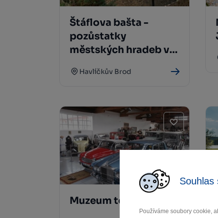
Štáflova bašta -
pozůstatky
městských hradeb v
Havlíčkově Brodě
Havlíčkův Brod
Souhlas 
Muzeum techniky Telč
Používáme soubory cookie, ab