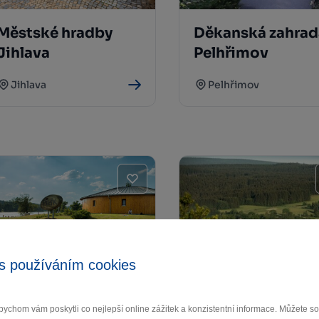
Městské hradby
Děkanská zahrad
Jihlava
Pelhřimov
Jihlava
Pelhřimov
s používáním cookies
Rekreační areál
Milovská naučná
ychom vám poskytli co nejlepší online zážitek a konzistentní informace. Můžete 
Pilák
stezka