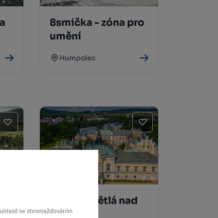
a
8smička - zóna pro
umění
Humpolec
Zámek Světlá nad
souhlasit se shromažďováním
Sázavou