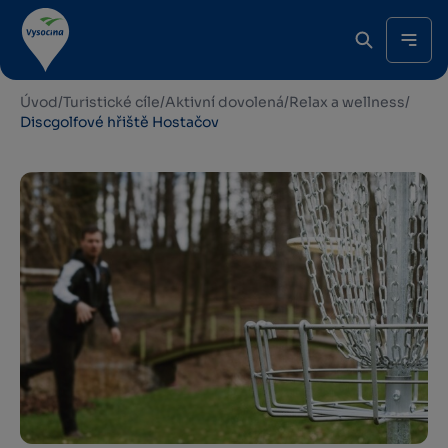
Úvod
/
Turistické cíle
/
Aktivní dovolená
/
Relax a wellness
/
Discgolfové hřiště Hostačov