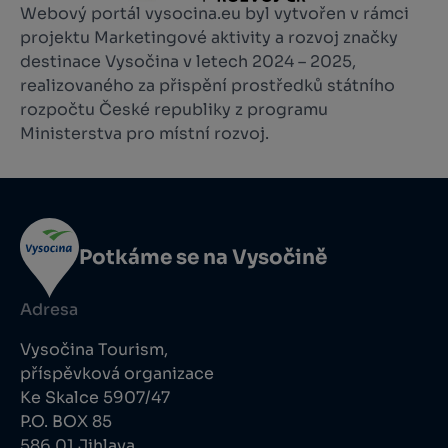
Webový portál vysocina.eu byl vytvořen v rámci
projektu Marketingové aktivity a rozvoj značky
destinace Vysočina v letech 2024 – 2025,
realizovaného za přispění prostředků státního
rozpočtu České republiky z programu
Ministerstva pro místní rozvoj.
Potkáme se na Vysočině
Adresa
Vysočina Tourism,
příspěvková organizace
Ke Skalce 5907/47
P.O. BOX 85
586 01 Jihlava