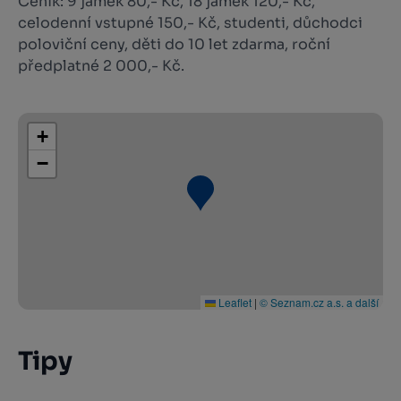
Ceník: 9 jamek 80,- Kč, 18 jamek 120,- Kč,
celodenní vstupné 150,- Kč, studenti, důchodci
poloviční ceny, děti do 10 let zdarma, roční
předplatné 2 000,- Kč.
+
−
Leaflet
|
© Seznam.cz a.s. a další
Tipy