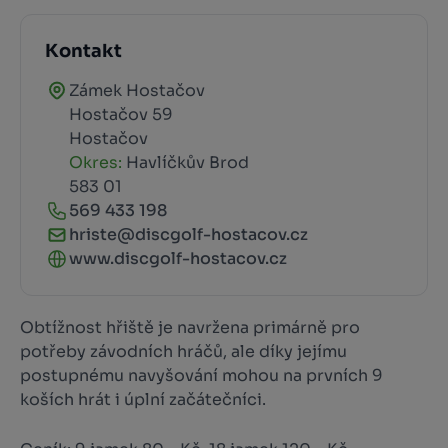
Kontakt
Zámek Hostačov
Hostačov 59
Hostačov
Okres:
Havlíčkův Brod
583 01
569 433 198
hriste@discgolf-hostacov.cz
www.discgolf-hostacov.cz
Obtížnost hřiště je navržena primárně pro
potřeby závodních hráčů, ale díky jejímu
postupnému navyšování mohou na prvních 9
koších hrát i úplní začátečníci.