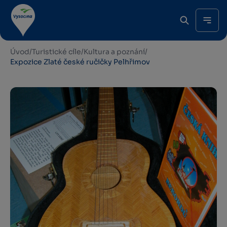
Úvod
/
Turistické cíle
/
Kultura a poznání
/
Expozice Zlaté české ručičky Pelhřimov