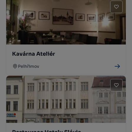
Kavárna Ateliér
Pelhřimov