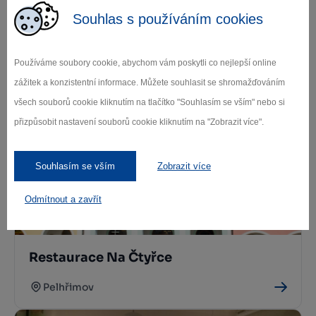
Souhlas s používáním cookies
Používáme soubory cookie, abychom vám poskytli co nejlepší online
Pizzerie Ponte di Pietra
zážitek a konzistentní informace. Můžete souhlasit se shromažďováním
Pelhřimov
všech souborů cookie kliknutím na tlačítko "Souhlasím se vším" nebo si
přizpůsobit nastavení souborů cookie kliknutím na "Zobrazit více".
Souhlasím se vším
Zobrazit více
Odmítnout a zavřít
Restaurace Na Čtyřce
Pelhřimov