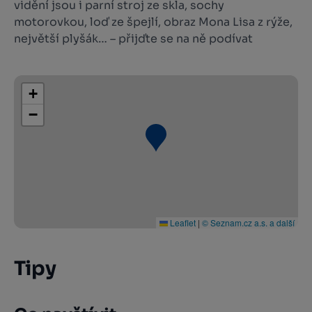
vidění jsou i parní stroj ze skla, sochy
motorovkou, loď ze špejlí, obraz Mona Lisa z rýže,
největší plyšák… – přijďte se na ně podívat
+
−
Leaflet
|
© Seznam.cz a.s. a další
Tipy