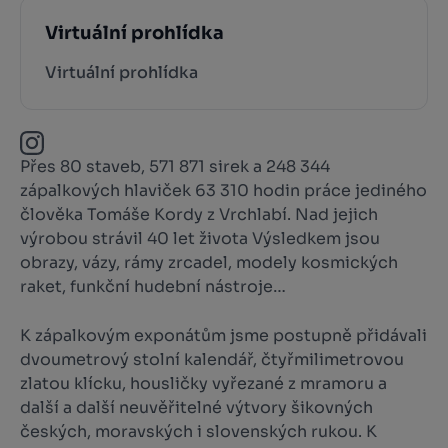
Virtuální prohlídka
Virtuální prohlídka
Přes 80 staveb, 571 871 sirek a 248 344
zápalkových hlaviček 63 310 hodin práce jediného
člověka Tomáše Kordy z Vrchlabí. Nad jejich
výrobou strávil 40 let života Výsledkem jsou
obrazy, vázy, rámy zrcadel, modely kosmických
raket, funkční hudební nástroje…
K zápalkovým exponátům jsme postupně přidávali
dvoumetrový stolní kalendář, čtyřmilimetrovou
zlatou klícku, housličky vyřezané z mramoru a
další a další neuvěřitelné výtvory šikovných
českých, moravských i slovenských rukou. K