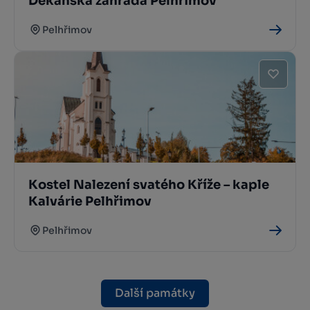
Děkanská zahrada Pelhřimov
Pelhřimov
Kostel Nalezení svatého Kříže – kaple
Kalvárie Pelhřimov
Pelhřimov
Další památky