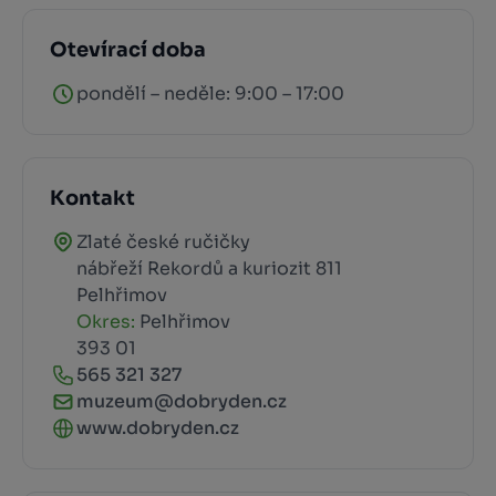
Otevírací doba
pondělí – neděle: 9:00 – 17:00
Kontakt
Zlaté české ručičky
nábřeží Rekordů a kuriozit 811
Pelhřimov
Okres:
Pelhřimov
393 01
565 321 327
muzeum@dobryden.cz
www.dobryden.cz