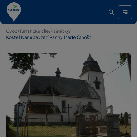
Úvod
/
Turistické cíle
/
Památky
/
Kostel Nanebevzetí Panny Marie Číhošť