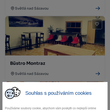
Světlá nad Sázavou
Büstro Montraz
Světlá nad Sázavou
Souhlas s používáním cookies
Používáme soubory cookie, abychom vám poskytli co nejlepší online