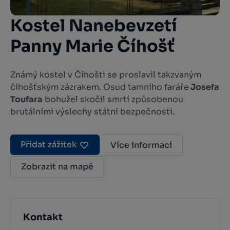
Kostel Nanebevzetí
Panny Marie Číhošť
Známý kostel v Číhošti se proslavil takzvaným
číhošťským zázrakem. Osud tamního faráře
Josefa
Toufara
bohužel skočil smrtí způsobenou
brutálními výslechy státní bezpečnosti.
Přidat zážitek
Více informací
Zobrazit na mapě
Kontakt