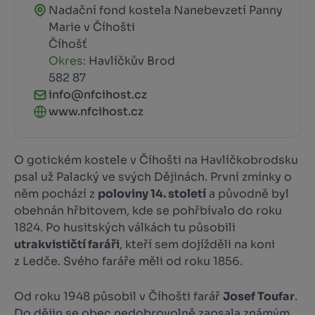
Nadační fond kostela Nanebevzetí Panny
Marie v Číhošti
Číhošť
Okres:
Havlíčkův Brod
582 87
info@nfcihost.cz
www.nfcihost.cz
O gotickém kostele v Číhošti na Havlíčkobrodsku
psal už Palacký ve svých Dějinách. První zmínky o
něm pochází z
poloviny 14. století
a původně byl
obehnán hřbitovem, kde se pohřbívalo do roku
1824. Po husitských válkách tu působili
utrakvističtí faráři
, kteří sem dojížděli na koni
z Ledče. Svého faráře měli od roku 1856.
Od roku 1948 působil v Číhošti farář
Josef Toufar
.
Do dějin se obec nedobrovolně zapsala známým