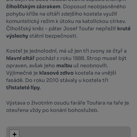
číhošťským zázrakem
. Doposud neobjasněného
pohybu kříže na oltáři zdejšího kostela využil
komunistický režim k útoku na katolickou církev.
Číhošťský kněz - páter Josef Toufar nepřežil
kruté
výslechy
státní bezpečnosti.
Kostel je jednolodní, má už jen tři zvony ze čtyř a
hlavní oltář
pochází z roku 1888. Strop musel být
opraven, avšak jeho
malbu
už neobnovili.
Výjimečné je
klasové zdivo
kostela na vnější
fasádě. Do roku 2010 stávaly u kostela tři
třistaleté lípy
.
Výstava o životním osudu faráře Toufara na faře je
otevřena vždy po konání bohoslužeb.
+