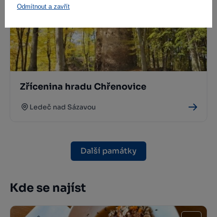
Odmítnout a zavřít
Zřícenina hradu Chřenovice
Ledeč nad Sázavou
Další památky
Kde se najíst