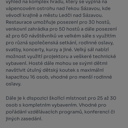
výhled na komplex hradu, který se vypíná na
vápencovém ostrohu nad řekou Sázavou, kde
vévodí krajině a městu Ledči nad Sázavou.
Restaurace umožňuje posezení pro 30 hostů,
venkovní zahrádka pro 50 hostů a dále posezení
až pro 60 návštěvníků ve velkém sále s využitím
pro různá společenská setkání, rodinné oslavy,
svatby, koncerty, kurzy a jiné. Velký sál nabízí
možnost využití projektoru a veškeré technické
vybavení. Hosté dále mohou se svými dětmi
navštívit útulný dětský koutek s maximální
kapacitou 16 osob, vhodné pro menší rodinné
oslavy.
Dále je k dispozici školící místnost pro 25 až 30
osob s kompletním vybavením. Vhodné pro
pořádání vzdělávacích programů, konferencí či
jiných zasedání.