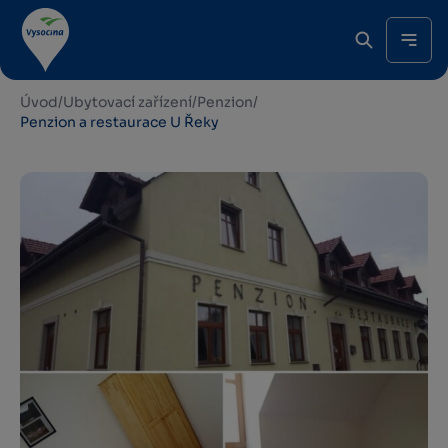
Úvod
/
Ubytovací zařízení
/
Penzion
/
Penzion a restaurace U Řeky