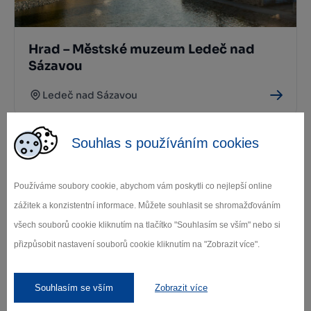
Hrad – Městské muzeum Ledeč nad
Sázavou
Ledeč nad Sázavou
Souhlas s používáním cookies
Používáme soubory cookie, abychom vám poskytli co nejlepší online
zážitek a konzistentní informace. Můžete souhlasit se shromažďováním
všech souborů cookie kliknutím na tlačítko "Souhlasím se vším" nebo si
přizpůsobit nastavení souborů cookie kliknutím na "Zobrazit více".
Židovský hřbitov Ledeč nad Sázavou
Ledeč nad Sázavou
Souhlasím se vším
Zobrazit více