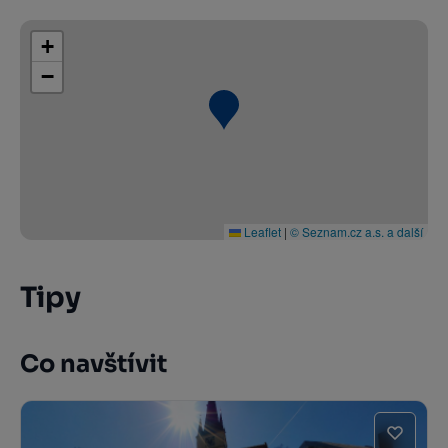
+
−
Leaflet
|
© Seznam.cz a.s. a další
Tipy
Co navštívit