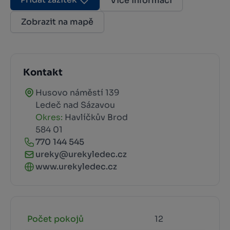
Více informací
Zobrazit na mapě
Kontakt
Husovo náměstí 139
Ledeč nad Sázavou
Okres:
Havlíčkův Brod
584 01
770 144 545
ureky@urekyledec.cz
www.urekyledec.cz
Počet pokojů
12