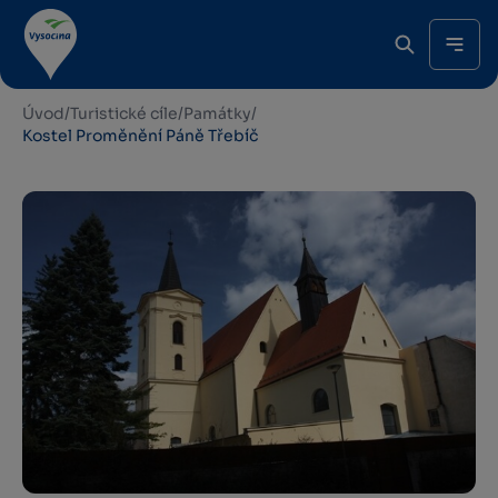
Úvod
/
Turistické cíle
/
Památky
/
Kostel Proměnění Páně Třebíč