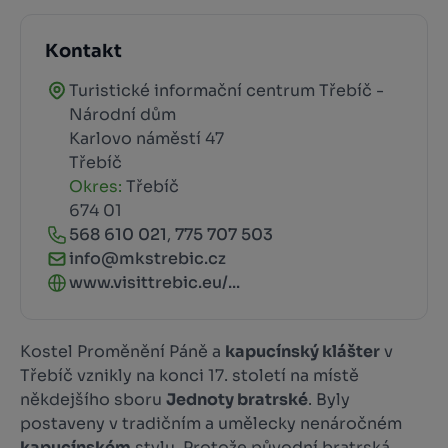
Kontakt
Turistické informační centrum Třebíč -
Národní dům
Karlovo náměstí 47
Třebíč
Okres:
Třebíč
674 01
568 610 021
,
775 707 503
info@mkstrebic.cz
www.visittrebic.eu/...
Kostel Proměnění Páně a
kapucínský klášter
v
Třebíč vznikly na konci 17. století na místě
někdejšího sboru
Jednoty bratrské
. Byly
postaveny v tradičním a umělecky nenáročném
kapucínském
stylu. Protože původní bratrská