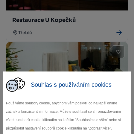
Restaurace U Kopečků
Třebíč
Souhlas s používáním cookies
Kavárna Papi Café
Používáme soubory cookie, abychom vám poskytli co nejlepší online
Třebíč
zážitek a konzistentní informace. Můžete souhlasit se shromažďováním
všech souborů cookie kliknutím na tlačítko "Souhlasím se vším" nebo si
přizpůsobit nastavení souborů cookie kliknutím na "Zobrazit více".