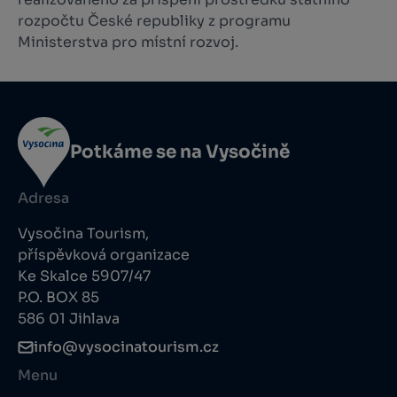
rozpočtu České republiky z programu
Ministerstva pro místní rozvoj.
Potkáme se na Vysočině
Adresa
Vysočina Tourism,
příspěvková organizace
Ke Skalce 5907/47
P.O. BOX 85
586 01 Jihlava
info@vysocinatourism.cz
Menu