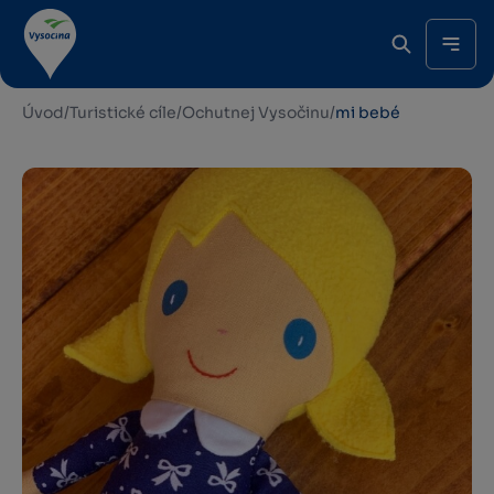
Úvod
/
Turistické cíle
/
Ochutnej Vysočinu
/
mi bebé