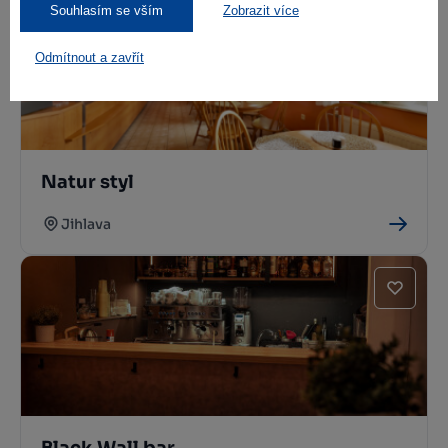
Souhlasím se vším
Zobrazit více
Odmítnout a zavřít
Natur styl
Jihlava
Black Wall bar