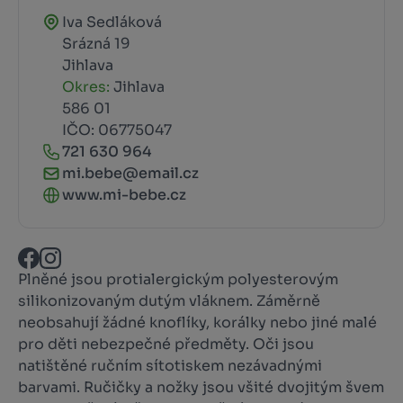
Iva Sedláková
Srázná 19
Jihlava
Okres:
Jihlava
586 01
IČO: 06775047
721 630 964
mi.bebe@email.cz
www.mi-bebe.cz
Plněné jsou protialergickým polyesterovým
silikonizovaným dutým vláknem. Záměrně
neobsahují žádné knoflíky, korálky nebo jiné malé
pro děti nebezpečné předměty. Oči jsou
natištěné ručním sítotiskem nezávadnými
barvami. Ručičky a nožky jsou všité dvojitým švem