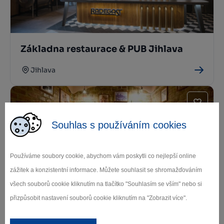
Základna restaurace & PUB Jihlava
Jihlava
Souhlas s používáním cookies
Používáme soubory cookie, abychom vám poskytli co nejlepší online
zážitek a konzistentní informace. Můžete souhlasit se shromažďováním
Buena Vista
všech souborů cookie kliknutím na tlačítko "Souhlasím se vším" nebo si
přizpůsobit nastavení souborů cookie kliknutím na "Zobrazit více".
Jihlava