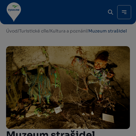
Úvod
/
Turistické cíle
/
Kultura a poznání
/
Muzeum strašidel
Muzeum strašidel