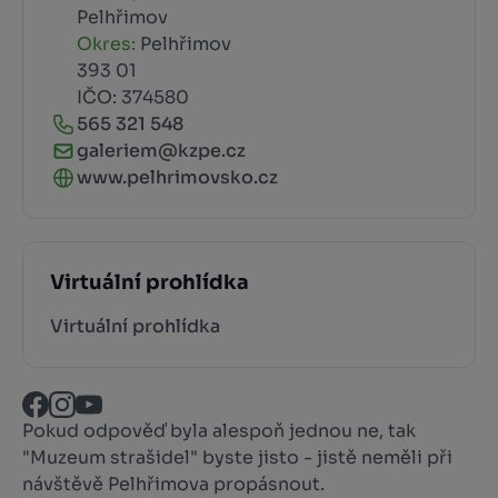
Pelhřimov
Okres:
Pelhřimov
393 01
IČO: 374580
565 321 548
galeriem@kzpe.cz
www.pelhrimovsko.cz
Virtuální prohlídka
Virtuální prohlídka
Pokud odpověď byla alespoň jednou ne, tak
"Muzeum strašidel" byste jisto - jistě neměli při
návštěvě Pelhřimova propásnout.