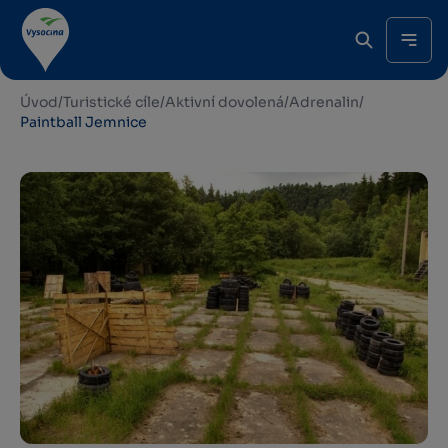
Úvod
/
Turistické cíle
/
Aktivní dovolená
/
Adrenalin
/
Paintball Jemnice