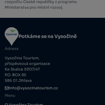
rozpočtu České republiky z programu
Ministerstva pro místní rozvoj.
Potkáme se na Vysočině
Adresa
Vysočina Tourism,
příspěvková organizace
Ke Skalce 5907/47
P.O. BOX 85
586 01 Jihlava
info@vysocinatourism.cz
Menu
O Vysočina Tourism