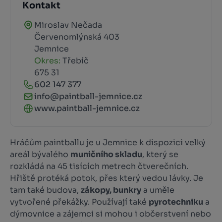
Kontakt
Miroslav Nečada
Červenomlýnská 403
Jemnice
Okres:
Třebíč
675 31
602 147 377
info@paintball-jemnice.cz
www.paintball-jemnice.cz
Hráčům paintballu je u Jemnice k dispozici velký
areál bývalého
muničního skladu
, který se
rozkládá na 45 tisících metrech čtverečních.
Hřiště protéká potok, přes který vedou lávky. Je
tam také budova,
zákopy, bunkry
a uměle
vytvořené překážky. Používají také
pyrotechniku
a
dýmovnice a zájemci si mohou i občerstvení nebo