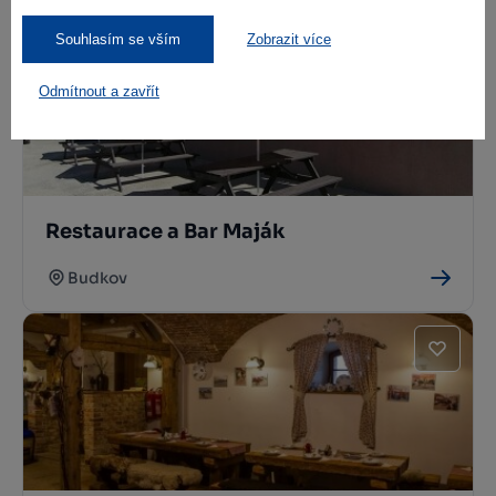
Souhlasím se vším
Zobrazit více
Odmítnout a zavřít
Restaurace a Bar Maják
Budkov