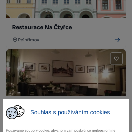
Restaurace Na Čtyřce
Pelhřimov
Kavárna Ateliér
Souhlas s používáním cookies
Pelhřimov
Používáme soubory cookie, abychom vám poskytli co nejlepší online