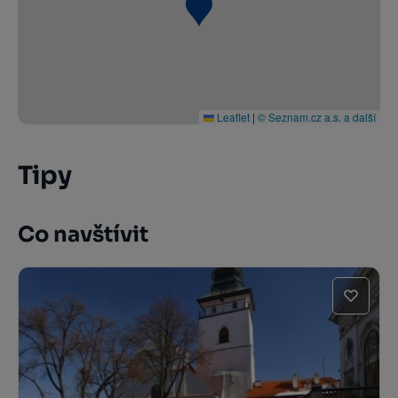
Leaflet
|
© Seznam.cz a.s. a další
Tipy
Co navštívit