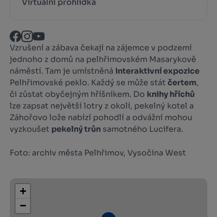
Virtuální prohlídka
Vzrušení a zábava čekají na zájemce v podzemí
jednoho z domů na pelhřimovském Masarykově
náměstí. Tam je umístněná
interaktivní expozice
Pelhřimovské peklo. Každý se může stát
čertem
,
či zůstat obyčejným hříšníkem. Do
knihy hříchů
lze zapsat největší lotry z okolí, pekelný kotel a
Záhořovo lože nabízí pohodlí a odvážní mohou
vyzkoušet
pekelný trůn
samotného Lucifera.
Foto: archiv města Pelhřimov, Vysočina West
+
−