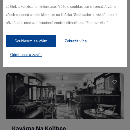
zážitek a konzistentní informace. Můžete souhlasit se shromažďováním
všech souborů cookie kliknutím na tlačítko "Souhlasím se vším" nebo si
přizpůsobit nastavení souborů cookie kliknutím na "Zobrazit více".
Souhlasím se vším
Zobrazit více
Restaurace Hotelu Slávie
Odmítnout a zavřít
Pelhřimov
Kavárna Na Kolíbce