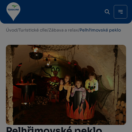
Úvod
/
Turistické cíle
/
Zábava a relax
/
Pelhřimovské peklo
Pelhřimovské peklo