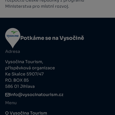
rozpočtu České republiky z programu
Ministerstva pro místní rozvoj.
Potkáme se na Vysočině
Adresa
Vysočina Tourism,
příspěvková organizace
Ke Skalce 5907/47
P.O. BOX 85
586 01 Jihlava
info@vysocinatourism.cz
Menu
O Vysočina Tourism