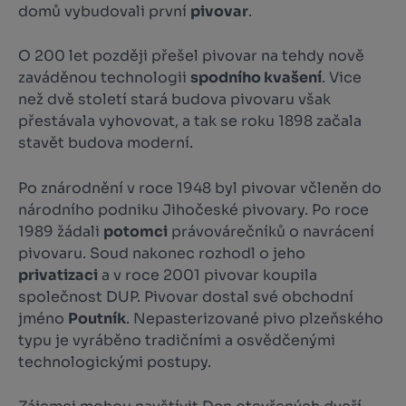
domů vybudovali první
pivovar
.
O 200 let později přešel pivovar na tehdy nově
zaváděnou technologii
spodního kvašení
. Vice
než dvě století stará budova pivovaru však
přestávala vyhovovat, a tak se roku 1898 začala
stavět budova moderní.
Po znárodnění v roce 1948 byl pivovar včleněn do
národního podniku Jihočeské pivovary. Po roce
1989 žádali
potomci
právovárečníků o navrácení
pivovaru. Soud nakonec rozhodl o jeho
privatizaci
a v roce 2001 pivovar koupila
společnost DUP. Pivovar dostal své obchodní
jméno
Poutník
. Nepasterizované pivo plzeňského
typu je vyráběno tradičními a osvědčenými
technologickými postupy.