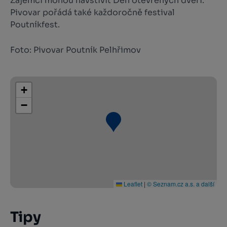
Zájemci mohou navštívit Den otevřených dveří.
Pivovar pořádá také každoročně festival
Poutníkfest.
Foto: Pivovar Poutník Pelhřimov
+
−
Leaflet
|
© Seznam.cz a.s. a další
Tipy