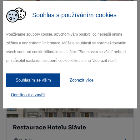
Souhlas s používáním cookies
Používáme soubory cookie, abychom vám poskytli co nejlepší online
Restaurace Na Čtyřce
zážitek a konzistentní informace. Můžete souhlasit se shromažďováním
všech souborů cookie kliknutím na tlačítko "Souhlasím se vším" nebo si
Pelhřimov
přizpůsobit nastavení souborů cookie kliknutím na "Zobrazit více".
Souhlasím se vším
Zobrazit více
Odmítnout a zavřít
Restaurace Hotelu Slávie