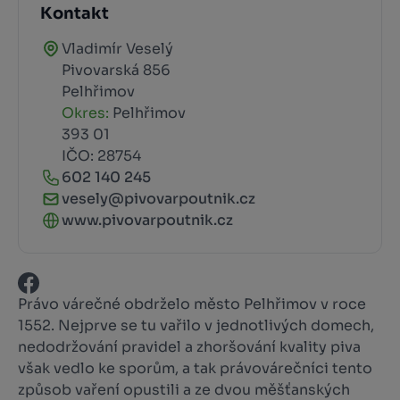
Kontakt
Vladimír Veselý
Pivovarská 856
Pelhřimov
Okres:
Pelhřimov
393 01
IČO: 28754
602 140 245
vesely@pivovarpoutnik.cz
www.pivovarpoutnik.cz
Právo várečné obdrželo město Pelhřimov v roce
1552. Nejprve se tu vařilo v jednotlivých domech,
nedodržování pravidel a zhoršování kvality piva
však vedlo ke sporům, a tak právovárečníci tento
způsob vaření opustili a ze dvou měšťanských