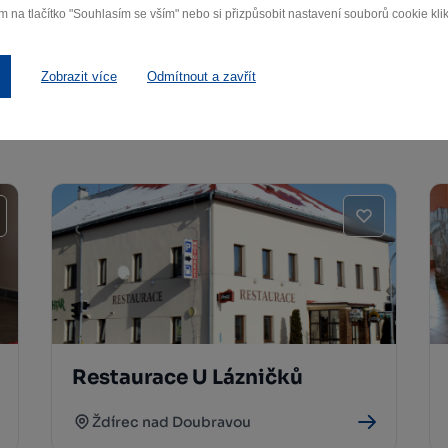
m na tlačítko "Souhlasím se vším" nebo si přizpůsobit nastavení souborů cookie klik
Další památky
Zobrazit více
Odmítnout a zavřít
Restaurace U Lázničků
Ždírec nad Doubravou