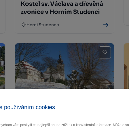
Kostel sv. Václava a dřevěná
zvonice v Horním Studenci
Horní Studenec
Katolická fara
s používáním cookies
Krucemburk
ychom vám poskytli co nejlepší online zážitek a konzistentní informace. Můžete 