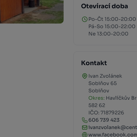
Otevírací doba
Po-Čt 15:00-20:00
Pá-So 15:00-22:00
Ne 13:00-20:00
Kontakt
Ivan Zvolánek
Sobiňov 65
Sobiňov
Okres:
Havlíčkův B
582 62
IČO: 71879226
606 739 423
ivanzvolanek@cent
www.facebook.com/