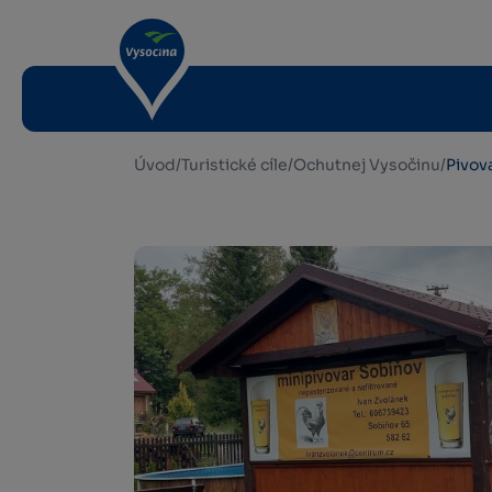
Úvod
/
Turistické cíle
/
Ochutnej Vysočinu
/
Pivov