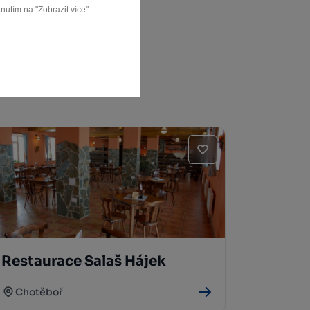
nutím na "Zobrazit více".
Restaurace Salaš Hájek
Chotěboř