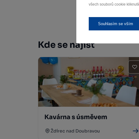
všech souborů cookie kliknutí
Souhlasím se vším
Kde se najíst
Kavárna s úsměvem
Ždírec nad Doubravou