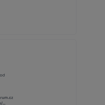
rod
rum.cz
...