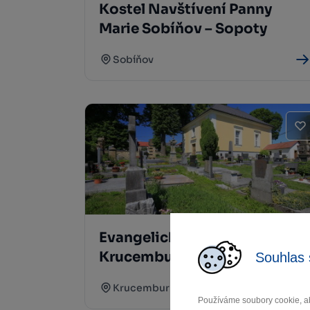
Kostel Navštívení Panny
Marie Sobíňov – Sopoty
Sobíňov
Evangelický kostel
Krucemburk
Souhlas 
Krucemburk
Používáme soubory cookie, ab