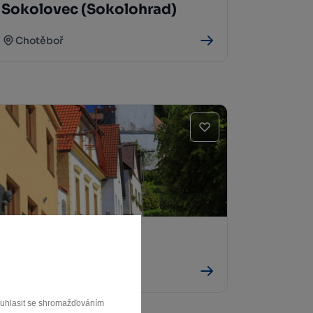
Sokolovec (Sokolohrad)
Chotěboř
Kostel sv. Mikuláše
Krucemburk
souhlasit se shromažďováním