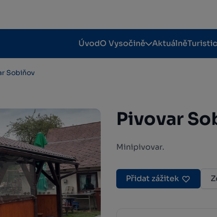
Úvod
O Vysočině
Aktuálně
Turisti
ar Sobiňov
Pivovar So
Minipivovar.
Přidat zážitek
Z