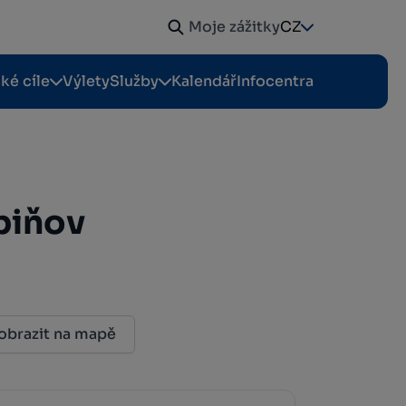
Moje zážitky
CZ
cké cíle
Výlety
Služby
Kalendář
Infocentra
biňov
obrazit na mapě