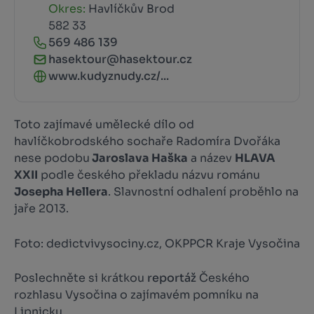
Okres:
Havlíčkův Brod
582 33
569 486 139
hasektour@hasektour.cz
www.kudyznudy.cz/...
Toto zajímavé umělecké dílo od
havlíčkobrodského sochaře Radomíra Dvořáka
nese podobu
Jaroslava Haška
a název
HLAVA
XXII
podle českého překladu názvu románu
Josepha Hellera
. Slavnostní odhalení proběhlo na
jaře 2013.
Foto: dedictvivysociny.cz, OKPPCR Kraje Vysočina
Poslechněte si krátkou
reportáž
Českého
rozhlasu Vysočina o zajímavém pomníku na
Lipnicku.