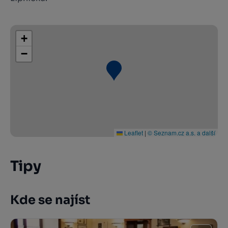
+
−
Leaflet
|
© Seznam.cz a.s. a další
Tipy
Kde se najíst