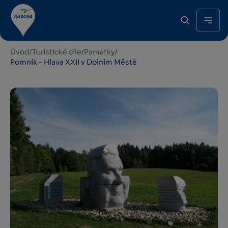
Úvod
/
Turistické cíle
/
Památky
/
Pomník – Hlava XXII v Dolním Městě