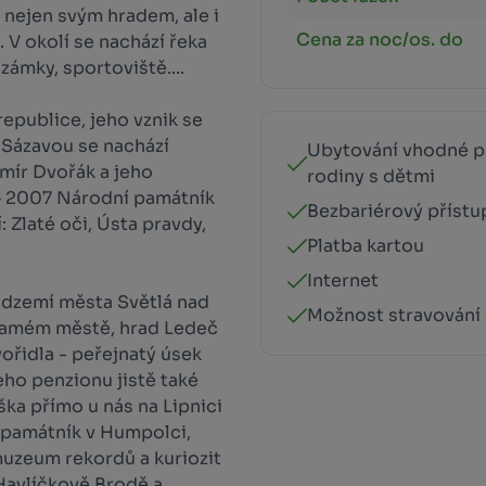
nejen svým hradem, ale i
Cena za noc/os. do
V okolí se nachází řeka
zámky, sportoviště....
republice, jeho vznik se
d Sázavou se nachází
Ubytování vhodné p
mír Dvořák a jeho
rodiny s dětmi
– 2007 Národní památník
Bezbariérový přístu
 Zlaté oči, Ústa pravdy,
Platba kartou
Internet
 podzemí města Světlá nad
Možnost stravování
samém městě, hrad Ledeč
ořidla - peřejnatý úsek
šeho penzionu jistě také
ška přímo u nás na Lipnici
v památník v Humpolci,
uzeum rekordů a kuriozit
Havlíčkově Brodě a