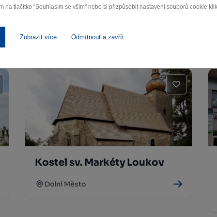
Pomník – Hlava XXII v Dolním
m na tlačítko "Souhlasím se vším" nebo si přizpůsobit nastavení souborů cookie klik
Městě
Dolní Město
Zobrazit více
Odmítnout a zavřít
Kostel sv. Markéty Loukov
Dolní Město