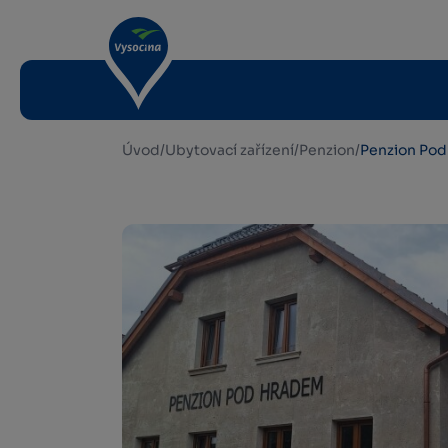
Úvod
/
Ubytovací zařízení
/
Penzion
/
Penzion Po