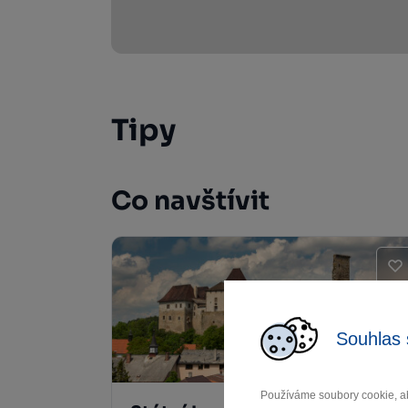
Tipy
Co navštívit
Souhlas 
Používáme soubory cookie, ab