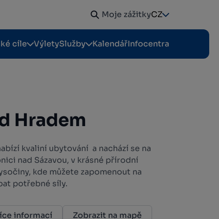
Moje zážitky
CZ
cké cíle
Výlety
Služby
Kalendář
Infocentra
od Hradem
zí kvaliní ubytování a nachází se na
nici nad Sázavou, v krásné přírodní
ysočiny, kde můžete zapomenout na
at potřebné síly.
íce informací
Zobrazit na mapě