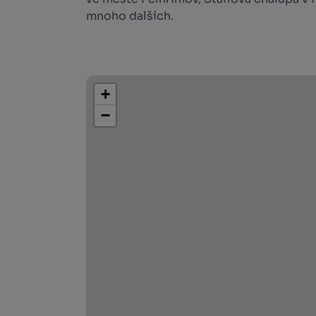
mnoho dalších.
+
−