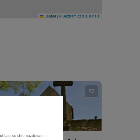
Leaflet
|
© Seznam.cz a.s. a další
souhlasit se shromažďováním