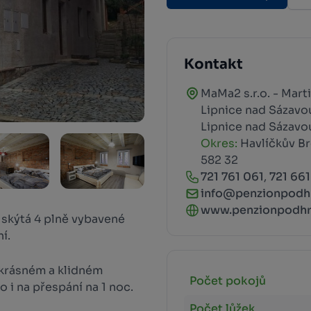
Kontakt
MaMa2 s.r.o. - Mar
Lipnice nad Sázavo
Lipnice nad Sázavo
Okres:
Havlíčkův B
582 32
721 761 061
,
721 661
info@penzionpodh
www.penzionpodhr
 skýtá 4 plně vybavené
í.
 krásném a klidném
Počet pokojů
i na přespání na 1 noc.
Počet lůžek