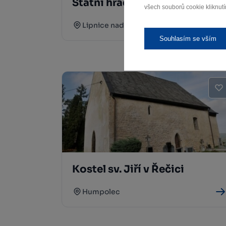
Státní hrad Lipnice
všech souborů cookie kliknutí
Lipnice nad Sázavou
Souhlasím se vším
Kostel sv. Jiří v Řečici
Humpolec