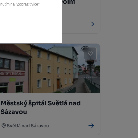
Kostel sv. Martina Dolní
nutím na "Zobrazit více".
Město
Dolní Město
Městský špitál Světlá nad
Sázavou
Světlá nad Sázavou