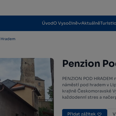
Úvod
O Vysočině
Aktuálně
Turisti
d Hradem
Penzion P
PENZION POD HRADEM nabí
náměstí pod hradem v Lip
krajině Českomoravské V
každodenní stres a načerp
Přidat zážitek
V