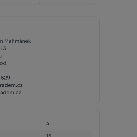
tin Malimánek
u 3
u
rod
 529
radem.cz
adem.cz
4
13