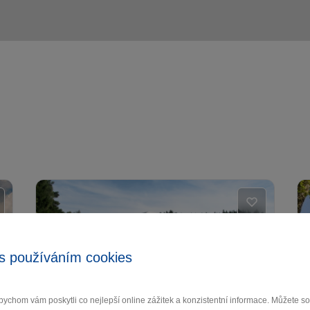
s používáním cookies
ychom vám poskytli co nejlepší online zážitek a konzistentní informace. Můžete 