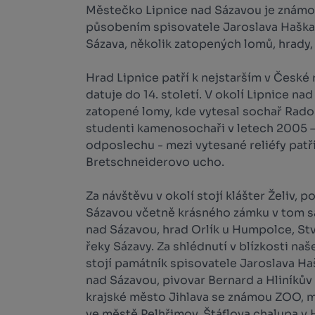
Městečko Lipnice nad Sázavou je známo 
působením spisovatele Jaroslava Haška. 
Sázava, několik zatopených lomů, hrady, 
Hrad Lipnice patří k nejstarším v České 
datuje do 14. století. V okolí Lipnice na
zatopené lomy, kde vytesal sochař Rado
studenti kamenosochaři v letech 2005 
odposlechu - mezi vytesané reliéfy patří:
Bretschneiderovo ucho.
Za návštěvu v okolí stojí klášter Želiv,
Sázavou včetně krásného zámku v tom 
nad Sázavou, hrad Orlík u Humpolce, Stv
řeky Sázavy. Za shlédnutí v blízkosti na
stojí památník spisovatele Jaroslava Ha
nad Sázavou, pivovar Bernard a Hliníků
krajské město Jihlava se známou ZOO, m
ve městě Pelhřimov, Štáflova chalupa v 