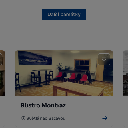
Další památky
Büstro Montraz
Světlá nad Sázavou